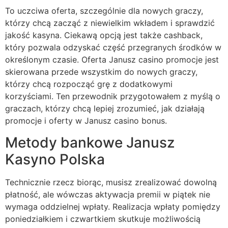
To uczciwa oferta, szczególnie dla nowych graczy,
którzy chcą zacząć z niewielkim wkładem i sprawdzić
jakość kasyna. Ciekawą opcją jest także cashback,
który pozwala odzyskać część przegranych środków w
określonym czasie. Oferta Janusz casino promocje jest
skierowana przede wszystkim do nowych graczy,
którzy chcą rozpocząć grę z dodatkowymi
korzyściami. Ten przewodnik przygotowałem z myślą o
graczach, którzy chcą lepiej zrozumieć, jak działają
promocje i oferty w Janusz casino bonus.
Metody bankowe Janusz
Kasyno Polska
Technicznie rzecz biorąc, musisz zrealizować dowolną
płatność, ale wówczas aktywacja premii w piątek nie
wymaga oddzielnej wpłaty. Realizacja wpłaty pomiędzy
poniedziałkiem i czwartkiem skutkuje możliwością