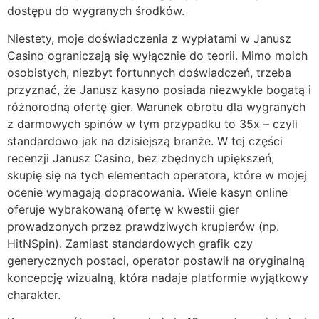
dostępu do wygranych środków.
Niestety, moje doświadczenia z wypłatami w Janusz
Casino ograniczają się wyłącznie do teorii. Mimo moich
osobistych, niezbyt fortunnych doświadczeń, trzeba
przyznać, że Janusz kasyno posiada niezwykle bogatą i
różnorodną ofertę gier. Warunek obrotu dla wygranych
z darmowych spinów w tym przypadku to 35x – czyli
standardowo jak na dzisiejszą branże. W tej części
recenzji Janusz Casino, bez zbędnych upiększeń,
skupię się na tych elementach operatora, które w mojej
ocenie wymagają dopracowania. Wiele kasyn online
oferuje wybrakowaną ofertę w kwestii gier
prowadzonych przez prawdziwych krupierów (np.
HitNSpin). Zamiast standardowych grafik czy
generycznych postaci, operator postawił na oryginalną
koncepcję wizualną, która nadaje platformie wyjątkowy
charakter.