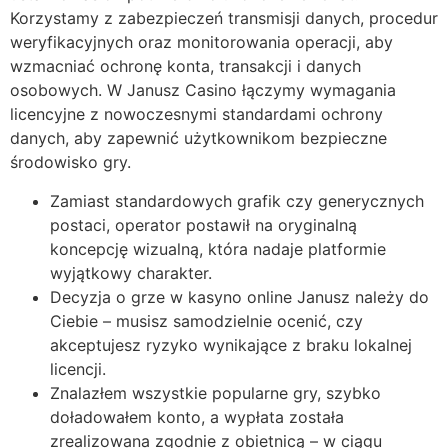
Korzystamy z zabezpieczeń transmisji danych, procedur
weryfikacyjnych oraz monitorowania operacji, aby
wzmacniać ochronę konta, transakcji i danych
osobowych. W Janusz Casino łączymy wymagania
licencyjne z nowoczesnymi standardami ochrony
danych, aby zapewnić użytkownikom bezpieczne
środowisko gry.
Zamiast standardowych grafik czy generycznych
postaci, operator postawił na oryginalną
koncepcję wizualną, która nadaje platformie
wyjątkowy charakter.
Decyzja o grze w kasyno online Janusz należy do
Ciebie – musisz samodzielnie ocenić, czy
akceptujesz ryzyko wynikające z braku lokalnej
licencji.
Znalazłem wszystkie popularne gry, szybko
doładowałem konto, a wypłata została
zrealizowana zgodnie z obietnicą – w ciągu