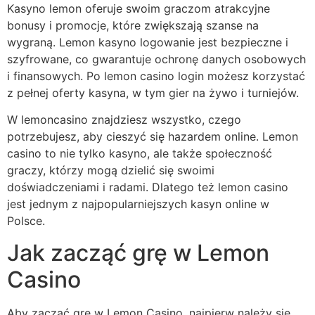
Kasyno lemon oferuje swoim graczom atrakcyjne
bonusy i promocje, które zwiększają szanse na
wygraną. Lemon kasyno logowanie jest bezpieczne i
szyfrowane, co gwarantuje ochronę danych osobowych
i finansowych. Po lemon casino login możesz korzystać
z pełnej oferty kasyna, w tym gier na żywo i turniejów.
W lemoncasino znajdziesz wszystko, czego
potrzebujesz, aby cieszyć się hazardem online. Lemon
casino to nie tylko kasyno, ale także społeczność
graczy, którzy mogą dzielić się swoimi
doświadczeniami i radami. Dlatego też lemon casino
jest jednym z najpopularniejszych kasyn online w
Polsce.
Jak zacząć grę w Lemon
Casino
Aby zacząć grę w Lemon Casino, najpierw należy się