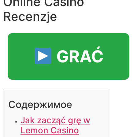
Online Casino
Recenzje
GRAĆ
Содержимое
Jak zacząć grę w
Lemon Casino