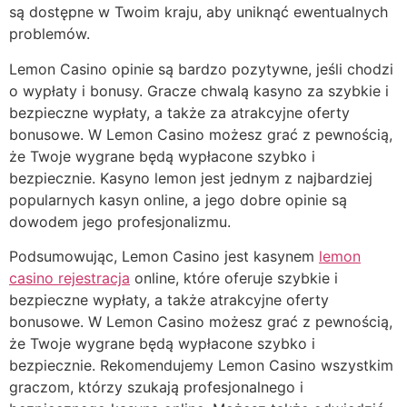
są dostępne w Twoim kraju, aby uniknąć ewentualnych
problemów.
Lemon Casino opinie są bardzo pozytywne, jeśli chodzi
o wypłaty i bonusy. Gracze chwalą kasyno za szybkie i
bezpieczne wypłaty, a także za atrakcyjne oferty
bonusowe. W Lemon Casino możesz grać z pewnością,
że Twoje wygrane będą wypłacone szybko i
bezpiecznie. Kasyno lemon jest jednym z najbardziej
popularnych kasyn online, a jego dobre opinie są
dowodem jego profesjonalizmu.
Podsumowując, Lemon Casino jest kasynem
lemon
casino rejestracja
online, które oferuje szybkie i
bezpieczne wypłaty, a także atrakcyjne oferty
bonusowe. W Lemon Casino możesz grać z pewnością,
że Twoje wygrane będą wypłacone szybko i
bezpiecznie. Rekomendujemy Lemon Casino wszystkim
graczom, którzy szukają profesjonalnego i