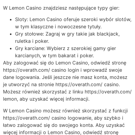
W Lemon Casino znajdziesz następujące typy gier:
Sloty: Lemon Casino oferuje szeroki wybór slotów,
w tym klasyczne i nowoczesne tytuły.
Gry stołowe: Zagraj w gry takie jak blackjack,
ruletka i poker.
Gry karciane: Wybierz z szerokiej gamy gier
karcianych, w tym bakarat i poker.
Aby zalogować się do Lemon Casino, odwiedź stronę
https://overath.com/ casino login i wprowadź swoje
dane logowania. Jeśli jeszcze nie masz konta, możesz
je utworzyć na stronie https://overath.com/ casino.
Możesz również skorzystać z linku https://overath.com/
lemon, aby uzyskać więcej informacji.
W Lemon Casino możesz również skorzystać z funkcji
https://overath.com/ casino logowanie, aby szybko i
łatwo zalogować się do swojego konta. Aby uzyskać
więcej informacji o Lemon Casino, odwiedź stronę