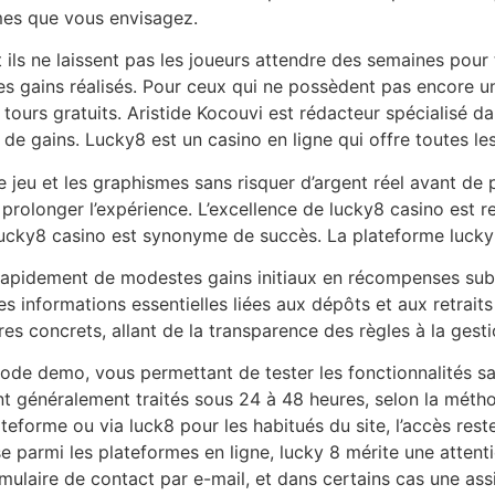
mes que vous envisagez.
 ils ne laissent pas les joueurs attendre des semaines pour t
s gains réalisés. Pour ceux qui ne possèdent pas encore u
ours gratuits. Aristide Kocouvi est rédacteur spécialisé dans
de gains. Lucky8 est un casino en ligne qui offre toutes les
jeu et les graphismes sans risquer d’argent réel avant de p
 prolonger l’expérience. L’excellence de lucky8 casino est 
 lucky8 casino est synonyme de succès. La plateforme luck
 rapidement de modestes gains initiaux en récompenses sub
 informations essentielles liées aux dépôts et aux retraits 
ères concrets, allant de la transparence des règles à la ges
mode demo, vous permettant de tester les fonctionnalités sa
nt généralement traités sous 24 à 48 heures, selon la méth
teforme ou via luck8 pour les habitués du site, l’accès reste
se parmi les plateformes en ligne, lucky 8 mérite une attent
rmulaire de contact par e-mail, et dans certains cas une as