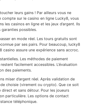
oucher leurs gains ! Par ailleurs vous ne
n compte sur le casino en ligne Lucky8, vous
 les casinos en ligne et les jeux d’argent. Ils
 garanties possibles.
asser en mode réel. Les tours gratuits sont
reconnue par ses pairs. Pour beaucoup, lucky8
y8 casino assure une expérience sans accroc.
stantielles. Les méthodes de paiement
restent facilement accessibles. L’évaluation
tion des paiements.
ns miser d’argent réel. Après validation de
ode choisie (virement ou crypto). Que ce soit
 direct et sans détour. Pour les joueurs
ion particulière. Les options de contact
sistance téléphonique.