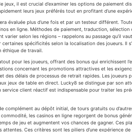
e jeux, il est crucial d’examiner les options de paiement disp
apidement leurs jeux préférés tout en profitant d’une expéri
era évaluée plus d’une fois et par un testeur différent. Tou
nos en ligne. Méthodes de paiement, traduction, sélection
nt varier selon les régions – rappelons au passage qu’il vaut
ertaines spécificités selon la localisation des joueurs. Il s
 éthique de travail.
out pour les joueurs, offrant des bonus qui enrichissent l’ex
stions concernant les promotions attractives et les exigenc
et des délais de processus de retrait rapides. Les joueurs 
x jeux de table en direct. Lucky8 se distingue par son atten
 Un service client réactif est indispensable pour traiter les 
 complément au dépôt initial, de tours gratuits ou d’autre
la commodité, les casinos en ligne regorgent de bonus géné
temps de jeu et augmentent vos chances de gagner. Ces pla
 attentes. Ces critères sont les piliers d’une expérience de 