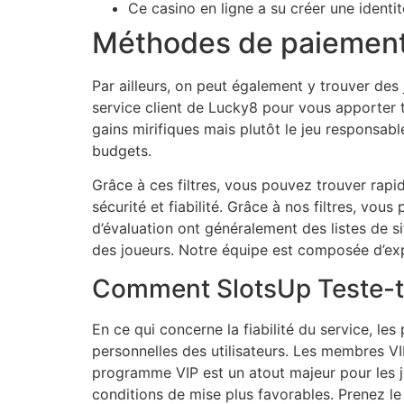
Ce casino en ligne a su créer une identité 
Méthodes de paiement 
Par ailleurs, on peut également y trouver des
service client de Lucky8 pour vous apporter t
gains mirifiques mais plutôt le jeu responsab
budgets.
Grâce à ces filtres, vous pouvez trouver rapid
sécurité et fiabilité. Grâce à nos filtres, vo
d’évaluation ont généralement des listes de si
des joueurs. Notre équipe est composée d’exp
Comment SlotsUp Teste-t-
En ce qui concerne la fiabilité du service, le
personnelles des utilisateurs. Les membres VIP
programme VIP est un atout majeur pour les jo
conditions de mise plus favorables. Prenez le t