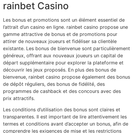
rainbet Casino
Les bonus et promotions sont un élément essentiel de
l’attrait d’un casino en ligne. rainbet casino propose une
gamme attractive de bonus et de promotions pour
attirer de nouveaux joueurs et fidéliser sa clientèle
existante. Les bonus de bienvenue sont particulièrement
généreux, offrant aux nouveaux joueurs un capital de
départ supplémentaire pour explorer la plateforme et
découvrir les jeux proposés. En plus des bonus de
bienvenue, rainbet casino propose également des bonus
de dépôt réguliers, des bonus de fidélité, des
programmes de cashback et des concours avec des
prix attractifs.
Les conditions d’utilisation des bonus sont claires et
transparentes. Il est important de lire attentivement les
termes et conditions avant d’accepter un bonus, afin de
comprendre les exigences de mise et les restrictions