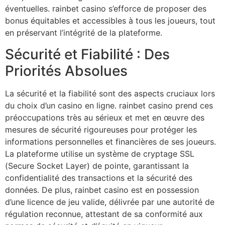
éventuelles. rainbet casino s’efforce de proposer des
bonus équitables et accessibles à tous les joueurs, tout
en préservant l’intégrité de la plateforme.
Sécurité et Fiabilité : Des
Priorités Absolues
La sécurité et la fiabilité sont des aspects cruciaux lors
du choix d’un casino en ligne. rainbet casino prend ces
préoccupations très au sérieux et met en œuvre des
mesures de sécurité rigoureuses pour protéger les
informations personnelles et financières de ses joueurs.
La plateforme utilise un système de cryptage SSL
(Secure Socket Layer) de pointe, garantissant la
confidentialité des transactions et la sécurité des
données. De plus, rainbet casino est en possession
d’une licence de jeu valide, délivrée par une autorité de
régulation reconnue, attestant de sa conformité aux