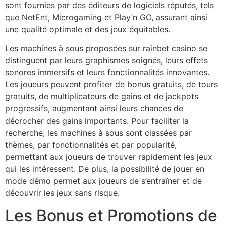
sont fournies par des éditeurs de logiciels réputés, tels
que NetEnt, Microgaming et Play’n GO, assurant ainsi
une qualité optimale et des jeux équitables.
Les machines à sous proposées sur rainbet casino se
distinguent par leurs graphismes soignés, leurs effets
sonores immersifs et leurs fonctionnalités innovantes.
Les joueurs peuvent profiter de bonus gratuits, de tours
gratuits, de multiplicateurs de gains et de jackpots
progressifs, augmentant ainsi leurs chances de
décrocher des gains importants. Pour faciliter la
recherche, les machines à sous sont classées par
thèmes, par fonctionnalités et par popularité,
permettant aux joueurs de trouver rapidement les jeux
qui les intéressent. De plus, la possibilité de jouer en
mode démo permet aux joueurs de s’entraîner et de
découvrir les jeux sans risque.
Les Bonus et Promotions de