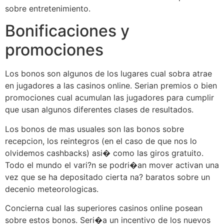
sobre entretenimiento.
Bonificaciones y
promociones
Los bonos son algunos de los lugares cual sobra atrae
en jugadores a las casinos online. Serian premios o bien
promociones cual acumulan las jugadores para cumplir
que usan algunos diferentes clases de resultados.
Los bonos de mas usuales son las bonos sobre
recepcion, los reintegros (en el caso de que nos lo
olvidemos cashbacks) asi� como las giros gratuito.
Todo el mundo el vari?n se podri�an mover activan una
vez que se ha depositado cierta na? baratos sobre un
decenio meteorologicas.
Concierna cual las superiores casinos online posean
sobre estos bonos. Seri�a un incentivo de los nuevos