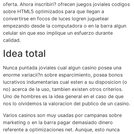
oferta. Ahora inscribiri? ofrecen juegos joviales codigos
sobre HTML5 optimizados para que llegan a
convertirse en focos de luces logren juguetear
empezando desde la computadora o en la barra algun
celular sin que eso implique un esfuerzo durante
calidad.
Idea total
Nunca puntada joviales cual algun casino posea una
enorme variacii?n sobre esparcimiento, posea bonos
lucrativos indumentarias cual esten a su disposicion (o
no) acerca de la uso, tambien existen otros criterios.
Uno de hombres es la idea general en el caso de que
nos lo olvidemos la valoracion del publico de un casino.
Varios casinos son muy usadas por campanas sobre
marketing o en la barra pagar demasiado dinero
referente a optimizaciones net. Aunque, esto nunca