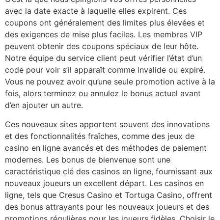
avec la date exacte à laquelle elles expirent. Ces
coupons ont généralement des limites plus élevées et
des exigences de mise plus faciles. Les membres VIP
peuvent obtenir des coupons spéciaux de leur hôte.
Notre équipe du service client peut vérifier l’état d’un
code pour voir s’il apparaît comme invalide ou expiré.
Vous ne pouvez avoir qu’une seule promotion active à la
fois, alors terminez ou annulez le bonus actuel avant
d’en ajouter un autre.
Ces nouveaux sites apportent souvent des innovations
et des fonctionnalités fraîches, comme des jeux de
casino en ligne avancés et des méthodes de paiement
modernes. Les bonus de bienvenue sont une
caractéristique clé des casinos en ligne, fournissant aux
nouveaux joueurs un excellent départ. Les casinos en
ligne, tels que Cresus Casino et Tortuga Casino, offrent
des bonus attrayants pour les nouveaux joueurs et des
promotions régulières pour les joueurs fidèles. Choisir le