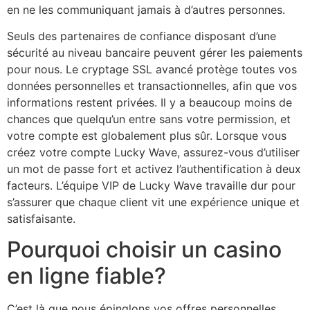
en ne les communiquant jamais à d’autres personnes.
Seuls des partenaires de confiance disposant d’une
sécurité au niveau bancaire peuvent gérer les paiements
pour nous. Le cryptage SSL avancé protège toutes vos
données personnelles et transactionnelles, afin que vos
informations restent privées. Il y a beaucoup moins de
chances que quelqu’un entre sans votre permission, et
votre compte est globalement plus sûr. Lorsque vous
créez votre compte Lucky Wave, assurez-vous d’utiliser
un mot de passe fort et activez l’authentification à deux
facteurs. L’équipe VIP de Lucky Wave travaille dur pour
s’assurer que chaque client vit une expérience unique et
satisfaisante.
Pourquoi choisir un casino
en ligne fiable?
C’est là que nous épinglons vos offres personnelles