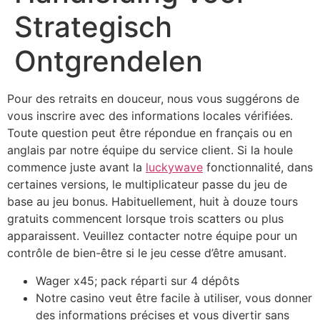
Strategisch
Ontgrendelen
Pour des retraits en douceur, nous vous suggérons de
vous inscrire avec des informations locales vérifiées.
Toute question peut être répondue en français ou en
anglais par notre équipe du service client. Si la houle
commence juste avant la
luckywave
fonctionnalité, dans
certaines versions, le multiplicateur passe du jeu de
base au jeu bonus. Habituellement, huit à douze tours
gratuits commencent lorsque trois scatters ou plus
apparaissent. Veuillez contacter notre équipe pour un
contrôle de bien-être si le jeu cesse d’être amusant.
Wager x45; pack réparti sur 4 dépôts
Notre casino veut être facile à utiliser, vous donner
des informations précises et vous divertir sans