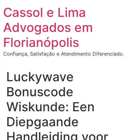
Ir
Cassol e Lima
para
o
Advogados em
conteúdo
Florianópolis
Confiança, Satisfação e Atendimento Diferenciado.
Luckywave
Bonuscode
Wiskunde: Een
Diepgaande
Handleiding voor