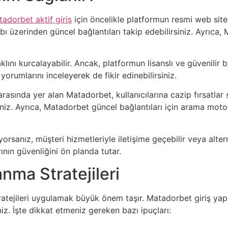
adorbet aktif giriş
için öncelikle platformun resmi web site
 üzerinden güncel bağlantıları takip edebilirsiniz. Ayrıca, 
klını kurcalayabilir. Ancak, platformun lisanslı ve güvenili
yorumlarını inceleyerek de fikir edinebilirsiniz.
rasında yer alan Matadorbet, kullanıcılarına cazip fırsatlar 
iniz. Ayrıca, Matadorbet güncel bağlantıları için arama motor
rsanız, müşteri hizmetleriyle iletişime geçebilir veya alterna
nın güvenliğini ön planda tutar.
nma Stratejileri
ratejileri uygulamak büyük önem taşır. Matadorbet giriş yapa
niz. İşte dikkat etmeniz gereken bazı ipuçları: