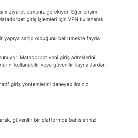
sini ziyaret etmeniz gerekiyor. Eğer erişim
Matadorbet giriş işlemleri için VPN kullanarak
r bir yapıya sahip olduğunu belirtmekte fayda
sunuyor. Matadorbet yeni giriş adreslerini
larını kullanabilir veya güvenilir kaynaklardan
tif giriş yöntemlerini deneyebilirsiniz.
rak, güvenilir bir platformda bahislerinizi