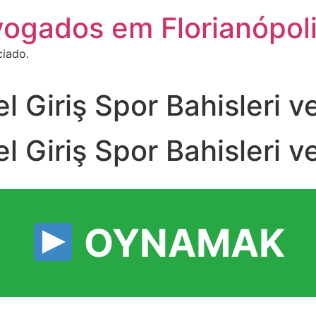
vogados em Florianópol
ciado.
 Giriş Spor Bahisleri v
 Giriş Spor Bahisleri v
OYNAMAK