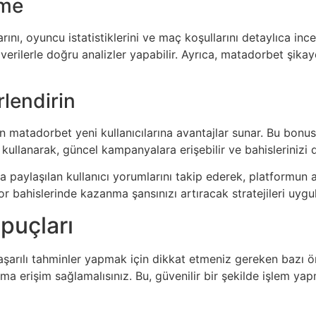
nme
ı, oyuncu istatistiklerini ve maç koşullarını detaylıca inc
erilerle doğru analizler yapabilir. Ayrıca, matadorbet şikaye
lendirin
matadorbet yeni kullanıcılarına avantajlar sunar. Bu bonuslar
kullanarak, güncel kampanyalara erişebilir ve bahislerinizi da
 paylaşılan kullanıcı yorumlarını takip ederek, platformun a
or bahislerinde kazanma şansınızı artıracak stratejileri uyg
İpuçları
arılı tahminler yapmak için dikkat etmeniz gereken bazı öne
a erişim sağlamalısınız. Bu, güvenilir bir şekilde işlem yap