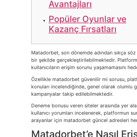
Avantajları
Popüler Oyunlar ve
Kazanç Fırsatları
Matadorbet, son dönemde adından sıkça söz etti
bir şekilde gerçekleştirilebilmektedir. Platfo
kullanıcıların erişim sorunu yaşamamasını hed
Özellikle matadorbet güvenilir mi sorusu, plat
konuları incelendiğinde, genel olarak olumlu g
kampanyalar takip edilebilmektedir.
Deneme bonusu veren siteler arasında yer alan
kullanıcı yorumları incelenerek, platformun 
arayanlar için matadorbet güncel adresleri her
Matadorbet’e Nasıl Eri