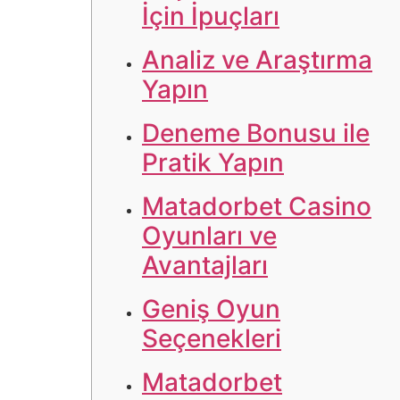
İçin İpuçları
Analiz ve Araştırma
Yapın
Deneme Bonusu ile
Pratik Yapın
Matadorbet Casino
Oyunları ve
Avantajları
Geniş Oyun
Seçenekleri
Matadorbet