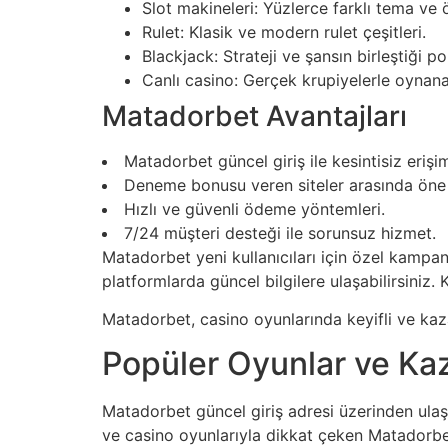
Slot makineleri: Yüzlerce farklı tema ve 
Rulet: Klasik ve modern rulet çeşitleri.
Blackjack: Strateji ve şansın birleştiği p
Canlı casino: Gerçek krupiyelerle oynana
Matadorbet Avantajları
Matadorbet güncel giriş ile kesintisiz erişi
Deneme bonusu veren siteler arasında öne ç
Hızlı ve güvenli ödeme yöntemleri.
7/24 müşteri desteği ile sorunsuz hizmet.
Matadorbet yeni kullanıcıları için özel kampa
platformlarda güncel bilgilere ulaşabilirsiniz. 
Matadorbet, casino oyunlarında keyifli ve kaz
Popüler Oyunlar ve Kaz
Matadorbet güncel giriş adresi üzerinden ulaş
ve casino oyunlarıyla dikkat çeken Matadorbet