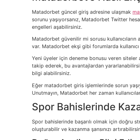
Matadorbet güncel giriş adresine ulaşmak
mat
sorunu yaşıyorsanız, Matadorbet Twitter hesabı
engelleri aşabilirsiniz.
Matadorbet güvenilir mi sorusu kullanıcıların a
var. Matadorbet ekşi gibi forumlarda kullanıcı 
Yeni üyeler için deneme bonusu veren siteler a
takip ederek, bu avantajlardan yararlanabilirs
bilgi alabilirsiniz.
Eğer matadorbet giris işlemlerinde sorun yaşıyo
Unutmayın, Matadorbet her zaman kullanıcıları
Spor Bahislerinde Kaza
Spor bahislerinde başarılı olmak için doğru st
oluşturabilir ve kazanma şansınızı artırabilirsi