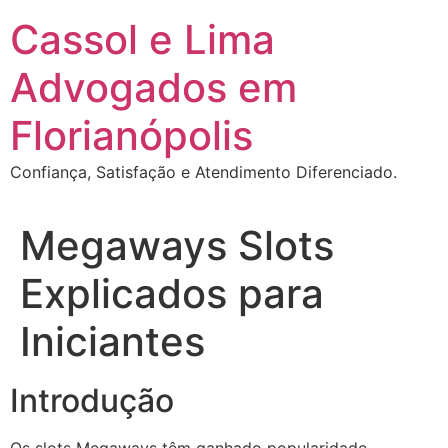
Ir
Cassol e Lima
para
o
Advogados em
conteúdo
Florianópolis
Confiança, Satisfação e Atendimento Diferenciado.
Megaways Slots
Explicados para
Iniciantes
Introdução