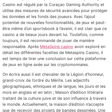
Casino est régulé par la Curaçao Gaming Authority et
utilise des mesures de sécurité avancées pour protéger
les données et les fonds des joueurs. Avec l’ajout
potentiel de nouvelles fonctionnalités, de jeux et peut-
être même d’un sportsbook à l’avenir, il est clair que ce
casino a de beaux jours devant lui. Toutefois, comme
toujours, il est recommandé de jouer de manière
responsable. Après
MetaSpins casino
avoir exploré en
détail les différentes facettes de Metaspins Casino, il
est temps de tirer une conclusion sur cette plateforme
de jeux en ligne axée sur les cryptomonnaies.
On écrira aussi il est chevalier de la Légion d’honneur,
grand-croix de l’ordre du Mérite. Les adjectifs
géographiques, ethniques et de langue, les jours et les
mois en anglais et en latin ; Maison d’édition littéraire
traitant de la culture juive et de son influence à travers
le monde. Actuellement, la maison d’édition n’accepte
que de recevoir des projets de bandes dessinées. Une