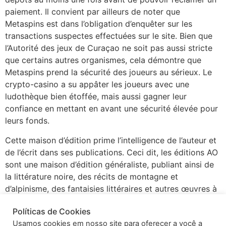
paiement. Il convient par ailleurs de noter que
Metaspins est dans l’obligation d’enquêter sur les
transactions suspectes effectuées sur le site. Bien que
l’Autorité des jeux de Curaçao ne soit pas aussi stricte
que certains autres organismes, cela démontre que
Metaspins prend la sécurité des joueurs au sérieux. Le
crypto-casino a su appâter les joueurs avec une
ludothèque bien étoffée, mais aussi gagner leur
confiance en mettant en avant une sécurité élevée pour
leurs fonds.
Cette maison d’édition prime l’intelligence de l’auteur et
de l’écrit dans ses publications. Ceci dit, les éditions AO
sont une maison d’édition généraliste, publiant ainsi de
la littérature noire, des récits de montagne et
d’alpinisme, des fantaisies littéraires et autres œuvres à
vous faire dévorer des pages et des pages d’écriture.
Políticas de Cookies
Les éditions AO ont été fondées par Jean-Luc Tafforeau
Usamos cookies em nosso site para oferecer a você a
en rendant hommage à son grand-père André Odemard