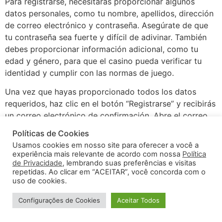
Para registrarse, necesitarás proporcionar algunos
datos personales, como tu nombre, apellidos, dirección
de correo electrónico y contraseña. Asegúrate de que
tu contraseña sea fuerte y difícil de adivinar. También
debes proporcionar información adicional, como tu
edad y género, para que el casino pueda verificar tu
identidad y cumplir con las normas de juego.
Una vez que hayas proporcionado todos los datos
requeridos, haz clic en el botón “Registrarse” y recibirás
un correo electrónico de confirmación. Abre el correo
electrónico y haz clic en el enlace de confirmación para
Políticas de Cookies
activar tu cuenta.
Usamos cookies em nosso site para oferecer a você a
experiência mais relevante de acordo com nossa
Política
Una vez que hayas activado tu cuenta, puedes iniciar
de Privacidade
, lembrando suas preferências e visitas
sesión y empezar a jugar en el Mex VIP Casino.
repetidas. Ao clicar em “ACEITAR”, você concorda com o
uso de cookies.
Recuerda que es importante leer y aceptar los términos
y condiciones del casino antes de empezar a jugar.
Configurações de Cookies
Aceitar Todos