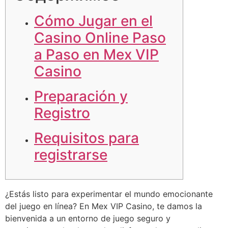
Cómo Jugar en el
Casino Online Paso
a Paso en Mex VIP
Casino
Preparación y
Registro
Requisitos para
registrarse
¿Estás listo para experimentar el mundo emocionante
del juego en línea? En Mex VIP Casino, te damos la
bienvenida a un entorno de juego seguro y