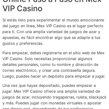
VIP Casino
Si estás listo para experimentar el mundo emocionante
del juego en línea, Mex VIP Casino es el lugar perfecto
para ti. Con una amplia variedad de juegos de azar y
apuestas, es fácil encontrar algo que se adapte a tus
gustos y preferencias.
Para empezar, debes registrarte en el sitio web de Mex
VIP Casino. Solo necesitas proporcionar algunos
detalles personales, como tu nombre y dirección de
correo electrónico, y crear una contraseña segura.
Luego, puedes hacer un depósito para empezar a jugar.
Una vez que hayas depositado, puedes empezar a
jugar. Mex VIP Casino ofrece una amplia variedad de
juegos de azar, incluyendo tragaperras, ruleta, blackjack
y más. Puedes jugar con monedas virtuales o apostar
con dinero real, dependiendo de tus preferencias.