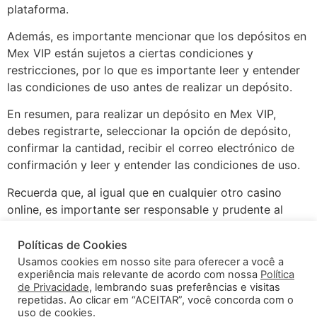
plataforma.
Además, es importante mencionar que los depósitos en
Mex VIP están sujetos a ciertas condiciones y
restricciones, por lo que es importante leer y entender
las condiciones de uso antes de realizar un depósito.
En resumen, para realizar un depósito en Mex VIP,
debes registrarte, seleccionar la opción de depósito,
confirmar la cantidad, recibir el correo electrónico de
confirmación y leer y entender las condiciones de uso.
Recuerda que, al igual que en cualquier otro casino
online, es importante ser responsable y prudente al
realizar depósitos y jugar en Mex VIP.
Políticas de Cookies
Recuerda que la seguridad y la confianza son
Usamos cookies em nosso site para oferecer a você a
fundamentales en Mex VIP.
experiência mais relevante de acordo com nossa
Política
de Privacidade
, lembrando suas preferências e visitas
¡No te preocupes! Si tienes alguna duda o problema, el
repetidas. Ao clicar em “ACEITAR”, você concorda com o
uso de cookies.
equipo de soporte de Mex VIP estará encantado de