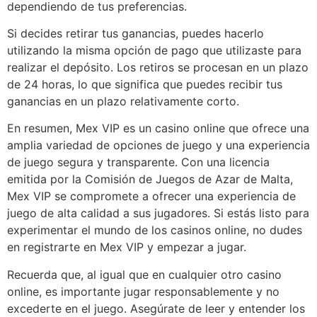
dependiendo de tus preferencias.
Si decides retirar tus ganancias, puedes hacerlo
utilizando la misma opción de pago que utilizaste para
realizar el depósito. Los retiros se procesan en un plazo
de 24 horas, lo que significa que puedes recibir tus
ganancias en un plazo relativamente corto.
En resumen, Mex VIP es un casino online que ofrece una
amplia variedad de opciones de juego y una experiencia
de juego segura y transparente. Con una licencia
emitida por la Comisión de Juegos de Azar de Malta,
Mex VIP se compromete a ofrecer una experiencia de
juego de alta calidad a sus jugadores. Si estás listo para
experimentar el mundo de los casinos online, no dudes
en registrarte en Mex VIP y empezar a jugar.
Recuerda que, al igual que en cualquier otro casino
online, es importante jugar responsablemente y no
excederte en el juego. Asegúrate de leer y entender los