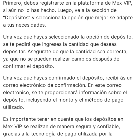
Primero, debes registrarte en la plataforma de Mex VIP,
si aún no lo has hecho. Luego, ve a la sección de
“Depósitos” y selecciona la opción que mejor se adapte
a tus necesidades.
Una vez que hayas seleccionado la opción de depósito,
se te pedirá que ingreses la cantidad que deseas
depositar. Asegúrate de que la cantidad sea correcta,
ya que no se pueden realizar cambios después de
confirmar el depósito.
Una vez que hayas confirmado el depósito, recibirás un
correo electrónico de confirmación. En este correo
electrónico, se te proporcionará información sobre el
depósito, incluyendo el monto y el método de pago
utilizado.
Es importante tener en cuenta que los depósitos en
Mex VIP se realizan de manera segura y confiable,
gracias a la tecnología de pago utilizada por la