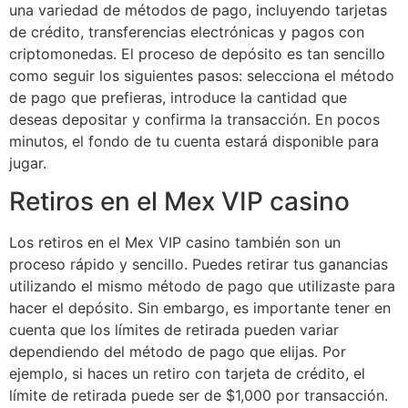
una variedad de métodos de pago, incluyendo tarjetas
de crédito, transferencias electrónicas y pagos con
criptomonedas. El proceso de depósito es tan sencillo
como seguir los siguientes pasos: selecciona el método
de pago que prefieras, introduce la cantidad que
deseas depositar y confirma la transacción. En pocos
minutos, el fondo de tu cuenta estará disponible para
jugar.
Retiros en el Mex VIP casino
Los retiros en el Mex VIP casino también son un
proceso rápido y sencillo. Puedes retirar tus ganancias
utilizando el mismo método de pago que utilizaste para
hacer el depósito. Sin embargo, es importante tener en
cuenta que los límites de retirada pueden variar
dependiendo del método de pago que elijas. Por
ejemplo, si haces un retiro con tarjeta de crédito, el
límite de retirada puede ser de $1,000 por transacción.