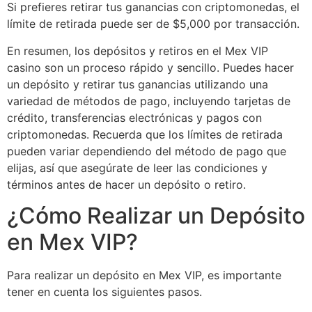
Si prefieres retirar tus ganancias con criptomonedas, el
límite de retirada puede ser de $5,000 por transacción.
En resumen, los depósitos y retiros en el Mex VIP
casino son un proceso rápido y sencillo. Puedes hacer
un depósito y retirar tus ganancias utilizando una
variedad de métodos de pago, incluyendo tarjetas de
crédito, transferencias electrónicas y pagos con
criptomonedas. Recuerda que los límites de retirada
pueden variar dependiendo del método de pago que
elijas, así que asegúrate de leer las condiciones y
términos antes de hacer un depósito o retiro.
¿Cómo Realizar un Depósito
en Mex VIP?
Para realizar un depósito en Mex VIP, es importante
tener en cuenta los siguientes pasos.