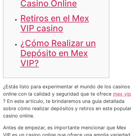
Casino Online
Retiros en el Mex
VIP casino
¿Cómo Realizar un
Depósito en Mex
VIP?
¿Estás listo para experimentar el mundo de los casinos
online con la calidad y seguridad que te ofrece
mex vip
? En este artículo, te brindaremos una guía detallada
sobre cómo realizar depósitos y retiros en este popular
casino online.
Antes de empezar, es importante mencionar que Mex
VIP es un casino online que ofrece una amplia variedad