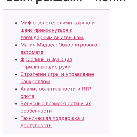
Миф о золоте: олимп казино и
шанс прикоснуться к
легендарным выигрышам.
Магия Мидаса: Обзор игрового
автомата
Фриспины и функция
“Прилипающие руки”
Стратегии игры и управление
банкроллом
Анализ волатильности и RTP
слота
Бонусные возможности и их
особенности
Техническая поддержка и
доступность