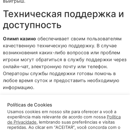
выигрыш.
Техническая поддержка и
доступность
Олимп казино
обеспечивает своим пользователям
качественную техническую поддержку. В случае
возникновения каких-либо вопросов или проблем
игроки могут обратиться в службу поддержки через
онлайн-чат, электронную почту или телефон.
Операторы службы поддержки готовы помочь в
любое время суток и предоставить необходимую
информацию.
Слот доступен на различных платформах, включая
Políticas de Cookies
компьютеры, планшеты и смартфоны. Это позволяет
Usamos cookies em nosso site para oferecer a você a
игрокам наслаждаться игрой в любое время и в
experiência mais relevante de acordo com nossa
Política
любом месте. Мобильная версия слота полностью
de Privacidade
, lembrando suas preferências e visitas
адаптирована для работы на сенсорных экранах и
repetidas. Ao clicar em “ACEITAR”, você concorda com o