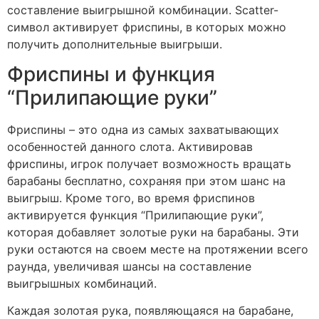
составление выигрышной комбинации. Scatter-
символ активирует фриспины, в которых можно
получить дополнительные выигрыши.
Фриспины и функция
“Прилипающие руки”
Фриспины – это одна из самых захватывающих
особенностей данного слота. Активировав
фриспины, игрок получает возможность вращать
барабаны бесплатно, сохраняя при этом шанс на
выигрыш. Кроме того, во время фриспинов
активируется функция “Прилипающие руки”,
которая добавляет золотые руки на барабаны. Эти
руки остаются на своем месте на протяжении всего
раунда, увеличивая шансы на составление
выигрышных комбинаций.
Каждая золотая рука, появляющаяся на барабане,