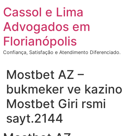
Ir
Cassol e Lima
para
o
Advogados em
conteúdo
Florianópolis
Confiança, Satisfação e Atendimento Diferenciado.
Mostbet AZ –
bukmeker ve kazino
Mostbet Giri rsmi
sayt.2144