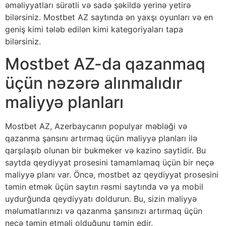
əməliyyatları sürətli və sadə şəkildə yerinə yetirə
bilərsiniz. Mostbet AZ saytında ən yaxşı oyunları və en
geniş kimi tələb edilən kimi kategoriyaları tapa
bilərsiniz.
Mostbet AZ-da qazanmaq
üçün nəzərə alınmalıdır
maliyyə planları
Mostbet AZ, Azerbaycanın populyar məbləği və
qazanma şansını artırmaq üçün maliyyə planları ilə
qarşılaşıb olunan bir bukmeker və kazino saytidir. Bu
saytda qeydiyyat prosesini tamamlamaq üçün bir neçə
maliyyə planı var. Öncə, mostbet az qeydiyyat prosesini
təmin etmək üçün saytın rəsmi saytında və ya mobil
uydurğunda qeydiyyatı doldurun. Bu, sizin maliyyə
məlumatlarınızı və qazanma şansınızı artırmaq üçün
necə təmin etməli olduğunu təmin edir.