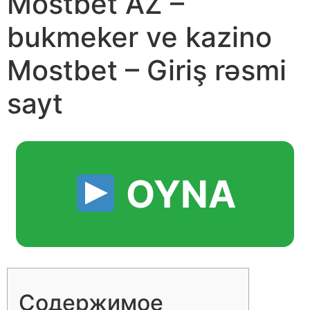
Mostbet AZ –
bukmeker ve kazino
Mostbet – Giriş rəsmi
sayt
OYNA
Содержимое