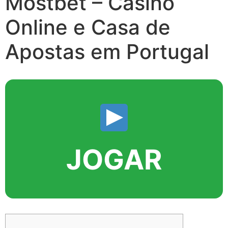
Mostbet – Casino
Online e Casa de
Apostas em Portugal
JOGAR