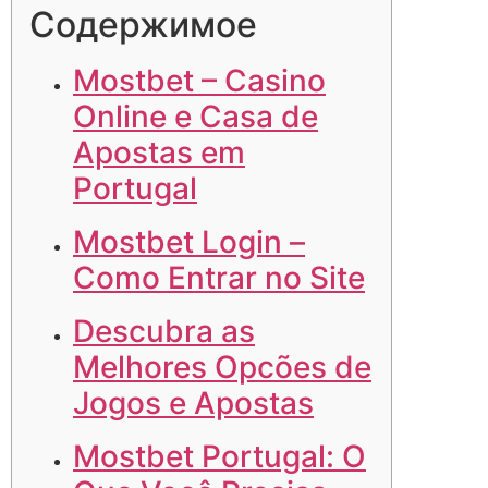
Содержимое
Mostbet – Casino
Online e Casa de
Apostas em
Portugal
Mostbet Login –
Como Entrar no Site
Descubra as
Melhores Opcões de
Jogos e Apostas
Mostbet Portugal: O