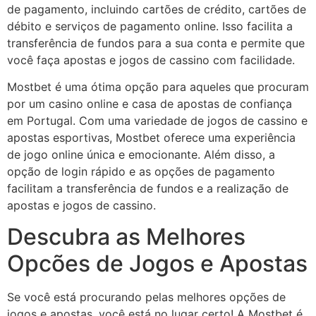
de pagamento, incluindo cartões de crédito, cartões de
débito e serviços de pagamento online. Isso facilita a
transferência de fundos para a sua conta e permite que
você faça apostas e jogos de cassino com facilidade.
Mostbet é uma ótima opção para aqueles que procuram
por um casino online e casa de apostas de confiança
em Portugal. Com uma variedade de jogos de cassino e
apostas esportivas, Mostbet oferece uma experiência
de jogo online única e emocionante. Além disso, a
opção de login rápido e as opções de pagamento
facilitam a transferência de fundos e a realização de
apostas e jogos de cassino.
Descubra as Melhores
Opcões de Jogos e Apostas
Se você está procurando pelas melhores opções de
jogos e apostas, você está no lugar certo! A Mostbet é