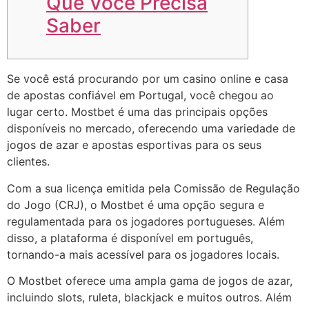
Que Você Precisa
Saber
Se você está procurando por um casino online e casa
de apostas confiável em Portugal, você chegou ao
lugar certo. Mostbet é uma das principais opções
disponíveis no mercado, oferecendo uma variedade de
jogos de azar e apostas esportivas para os seus
clientes.
Com a sua licença emitida pela Comissão de Regulação
do Jogo (CRJ), o Mostbet é uma opção segura e
regulamentada para os jogadores portugueses. Além
disso, a plataforma é disponível em português,
tornando-a mais acessível para os jogadores locais.
O Mostbet oferece uma ampla gama de jogos de azar,
incluindo slots, ruleta, blackjack e muitos outros. Além