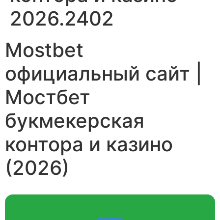
2026.2402
Mostbet
официальный сайт |
Мостбет
букмекерская
контора и казино
(2026)