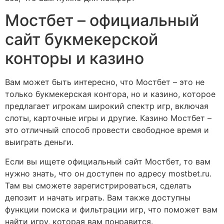
Мостбет – официальный
сайт букмекерской
конторы и казино
Вам может быть интересно, что Мостбет – это не
только букмекерская контора, но и казино, которое
предлагает игрокам широкий спектр игр, включая
слоты, карточные игры и другие. Казино Мостбет –
это отличный способ провести свободное время и
выиграть деньги.
Если вы ищете официальный сайт Мостбет, то вам
нужно знать, что он доступен по адресу mostbet.ru.
Там вы сможете зарегистрироваться, сделать
депозит и начать играть. Вам также доступны
функции поиска и фильтрации игр, что поможет вам
найти игру, которая вам понравится.