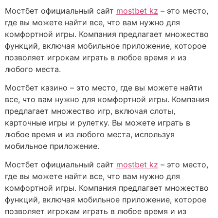
Мостбет официальный сайт
mostbet kz
– это место,
где вы можете найти все, что вам нужно для
комфортной игры. Компания предлагает множество
функций, включая мобильное приложение, которое
позволяет игрокам играть в любое время и из
любого места.
Мостбет казино – это место, где вы можете найти
все, что вам нужно для комфортной игры. Компания
предлагает множество игр, включая слоты,
карточные игры и рулетку. Вы можете играть в
любое время и из любого места, используя
мобильное приложение.
Мостбет официальный сайт
mostbet kz
– это место,
где вы можете найти все, что вам нужно для
комфортной игры. Компания предлагает множество
функций, включая мобильное приложение, которое
позволяет игрокам играть в любое время и из