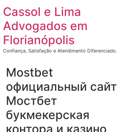
Ir
Cassol e Lima
para
o
Advogados em
conteúdo
Florianópolis
Confiança, Satisfação e Atendimento Diferenciado.
Mostbet
официальный сайт
Мостбет
букмекерская
контора и казино