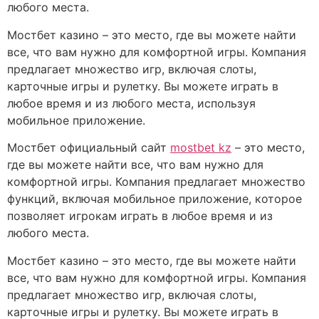
любого места.
Мостбет казино – это место, где вы можете найти
все, что вам нужно для комфортной игры. Компания
предлагает множество игр, включая слоты,
карточные игры и рулетку. Вы можете играть в
любое время и из любого места, используя
мобильное приложение.
Мостбет официальный сайт
mostbet kz
– это место,
где вы можете найти все, что вам нужно для
комфортной игры. Компания предлагает множество
функций, включая мобильное приложение, которое
позволяет игрокам играть в любое время и из
любого места.
Мостбет казино – это место, где вы можете найти
все, что вам нужно для комфортной игры. Компания
предлагает множество игр, включая слоты,
карточные игры и рулетку. Вы можете играть в