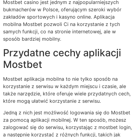
Mostbet casino jest jednym z najpopularniejszych
bukmacherów w Polsce, oferującym szeroki wybór
zakładów sportowych i kasyno online. Aplikacja
mobilna Mostbet pozwoli Ci na korzystanie z tych
samych funkcji, co na stronie internetowej, ale w
sposób bardziej mobilny.
Przydatne cechy aplikacji
Mostbet
Mostbet aplikacja mobilna to nie tylko sposób na
korzystanie z serwisu w każdym miejscu i czasie, ale
także narzędzie, które oferuje wiele przydatnych cech,
które mogą ułatwić korzystanie z serwisu.
Jedną z nich jest możliwość logowania się do Mostbet
za pomocą aplikacji mobilnej. W ten sposób, możesz
zalogować się do serwisu, korzystając z mostbet login,
a następnie korzystać z różnych funkcji, takich jak