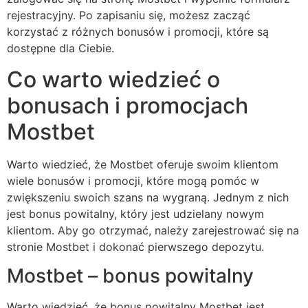
rejestracyjny. Po zapisaniu się, możesz zacząć
korzystać z różnych bonusów i promocji, które są
dostępne dla Ciebie.
Co warto wiedzieć o
bonusach i promocjach
Mostbet
Warto wiedzieć, że Mostbet oferuje swoim klientom
wiele bonusów i promocji, które mogą pomóc w
zwiększeniu swoich szans na wygraną. Jednym z nich
jest bonus powitalny, który jest udzielany nowym
klientom. Aby go otrzymać, należy zarejestrować się na
stronie Mostbet i dokonać pierwszego depozytu.
Mostbet – bonus powitalny
Warto wiedzieć, że bonus powitalny Mostbet jest