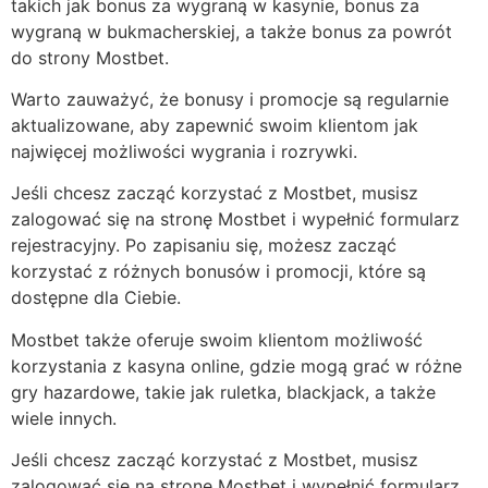
takich jak bonus za wygraną w kasynie, bonus za
wygraną w bukmacherskiej, a także bonus za powrót
do strony Mostbet.
Warto zauważyć, że bonusy i promocje są regularnie
aktualizowane, aby zapewnić swoim klientom jak
najwięcej możliwości wygrania i rozrywki.
Jeśli chcesz zacząć korzystać z Mostbet, musisz
zalogować się na stronę Mostbet i wypełnić formularz
rejestracyjny. Po zapisaniu się, możesz zacząć
korzystać z różnych bonusów i promocji, które są
dostępne dla Ciebie.
Mostbet także oferuje swoim klientom możliwość
korzystania z kasyna online, gdzie mogą grać w różne
gry hazardowe, takie jak ruletka, blackjack, a także
wiele innych.
Jeśli chcesz zacząć korzystać z Mostbet, musisz
zalogować się na stronę Mostbet i wypełnić formularz