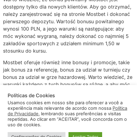
dostępny tylko dla nowych klientów. Aby go otrzymać,
należy zarejestrować się na stronie Mostbet i dokonać
pierwszego depozytu. Wartość bonusu powitalnego
wynosi 100 PLN, a jego warunki są następujące: aby
móc wykonać wygraną, należy dokonać co najmniej 5
zakładów sportowych z udziałem minimum 1,50 w
stosunku do kursu.
Mostbet oferuje również inne bonusy i promocje, takie
jak bonus za referencję, bonus za udział w turnieju czy
bonus za udział w grze hazardowej. Warto wiedzieć, że
warunki każdego z tych bonusów są różne, a aby móc
je otrzymać, należy spełnić określone warunki.
Políticas de Cookies
Usamos cookies em nosso site para oferecer a você a
Warto wiedzieć, że Mostbet jest jednym z
experiência mais relevante de acordo com nossa
Política
najpopularniejszych bukmacherów w Polsce, a jego
de Privacidade
, lembrando suas preferências e visitas
oferta bonusów i promocji jest jedną z największych na
repetidas. Ao clicar em “ACEITAR”, você concorda com o
uso de cookies.
rynku. Dlatego warto zarejestrować się na stronie
Mostbet i skorzystać z jego oferty bonusów i promocji.
Configurações de Cookies
Aceitar Todos