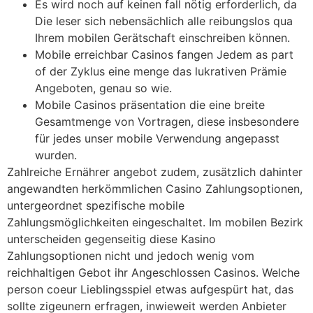
Es wird noch auf keinen fall nötig erforderlich, da
Die leser sich nebensächlich alle reibungslos qua
Ihrem mobilen Gerätschaft einschreiben können.
Mobile erreichbar Casinos fangen Jedem as part
of der Zyklus eine menge das lukrativen Prämie
Angeboten, genau so wie.
Mobile Casinos präsentation die eine breite
Gesamtmenge von Vortragen, diese insbesondere
für jedes unser mobile Verwendung angepasst
wurden.
Zahlreiche Ernährer angebot zudem, zusätzlich dahinter
angewandten herkömmlichen Casino Zahlungsoptionen,
untergeordnet spezifische mobile
Zahlungsmöglichkeiten eingeschaltet. Im mobilen Bezirk
unterscheiden gegenseitig diese Kasino
Zahlungsoptionen nicht und jedoch wenig vom
reichhaltigen Gebot ihr Angeschlossen Casinos. Welche
person coeur Lieblingsspiel etwas aufgespürt hat, das
sollte zigeunern erfragen, inwieweit werden Anbieter