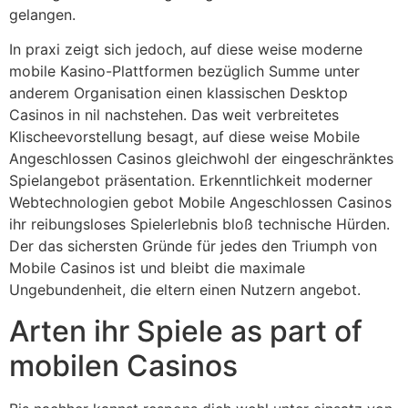
gelangen.
In praxi zeigt sich jedoch, auf diese weise moderne
mobile Kasino-Plattformen bezüglich Summe unter
anderem Organisation einen klassischen Desktop
Casinos in nil nachstehen. Das weit verbreitetes
Klischeevorstellung besagt, auf diese weise Mobile
Angeschlossen Casinos gleichwohl der eingeschränktes
Spielangebot präsentation. Erkenntlichkeit moderner
Webtechnologien gebot Mobile Angeschlossen Casinos
ihr reibungsloses Spielerlebnis bloß technische Hürden.
Der das sichersten Gründe für jedes den Triumph von
Mobile Casinos ist und bleibt die maximale
Ungebundenheit, die eltern einen Nutzern angebot.
Arten ihr Spiele as part of
mobilen Casinos