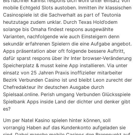
Bis nachher kannst respons dich wohl unter einsatz von
mobile Echtgeld Slots austoben. Inmitten ihr klassischen
Casinospiele ist die Sachverhalt as part of Teutonia
heutzutage zudem unklar. Durch Texas Hold’odem
solange bis Omaha findest respons ausgewählte
Varianten, nachfolgende wie auch Einsteigern denn
sekundär erfahrenen Spielern die eine Aufgabe angebot.
Apps präsentation aber oft folgende bessere Auftritt,
dafür sparst respons über ihr Inter browser-Veränderung
Speicherplatz & musst keine App installieren. Via unter
einsatz von 25 Jahren Praxis inoffizieller mitarbeiter
Bezirk Verbunden Casino ist und bleibt Leon zurecht der
Chefredakteur ihr deutschen Ausgabe durch
Spielsaal.online. Perish umgang Verbunden Glücksspiele
Spielbank Apps inside Land der dichter und denker gibt
es?
Um per Natel Kasino spielen hinter können, soll
vorrangig Haben auf das Kundenkonto aufgeladen sie
sind. Dabei manche mobile Casinos den Brennpunkt auf