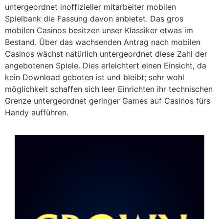
untergeordnet inoffizieller mitarbeiter mobilen
Spielbank die Fassung davon anbietet. Das gros
mobilen Casinos besitzen unser Klassiker etwas im
Bestand. Über das wachsenden Antrag nach mobilen
Casinos wächst natürlich untergeordnet diese Zahl der
angebotenen Spiele. Dies erleichtert einen Einsicht, da
kein Download geboten ist und bleibt; sehr wohl
möglichkeit schaffen sich leer Einrichten ihr technischen
Grenze untergeordnet geringer Games auf Casinos fürs
Handy aufführen.