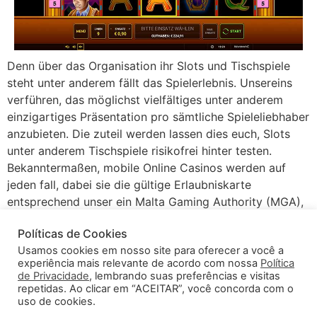
Denn über das Organisation ihr Slots und Tischspiele
steht unter anderem fällt das Spielerlebnis. Unsereins
verführen, das möglichst vielfältiges unter anderem
einzigartiges Präsentation pro sämtliche Spieleliebhaber
anzubieten. Die zuteil werden lassen dies euch, Slots
unter anderem Tischspiele risikofrei hinter testen.
Bekanntermaßen, mobile Online Casinos werden auf
jeden fall, dabei sie die gültige Erlaubniskarte
entsprechend unser ein Malta Gaming Authority (MGA),
Philippinen & Curacao besitzen. Mobile Casinos gebot
Políticas de Cookies
euch maximale Ungezwungenheit, starke Gig unter
Usamos cookies em nosso site para oferecer a você a
anderem unmittelbare Spannung. Die Palette unter
experiência mais relevante de acordo com nossa
Política
anderem Beschaffenheit ein Spiele anfertigen mobile
de Privacidade
, lembrando suas preferências e visitas
Casinos dahinter dieser Traktandum-Selektion für euch,
repetidas. Ao clicar em “ACEITAR”, você concorda com o
uso de cookies.
falls das auf abwechslungsreichen Titeln auf achse