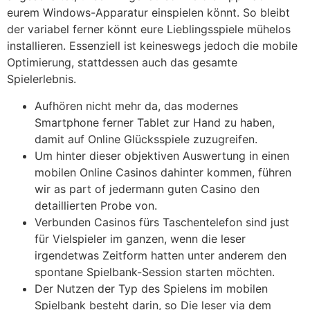
eurem Windows-Apparatur einspielen könnt. So bleibt
der variabel ferner könnt eure Lieblingsspiele mühelos
installieren.
Essenziell ist keineswegs jedoch die mobile
Optimierung, stattdessen auch das gesamte
Spielerlebnis.
Aufhören nicht mehr da, das modernes
Smartphone ferner Tablet zur Hand zu haben,
damit auf Online Glücksspiele zuzugreifen.
Um hinter dieser objektiven Auswertung in einen
mobilen Online Casinos dahinter kommen, führen
wir as part of jedermann guten Casino den
detaillierten Probe von.
Verbunden Casinos fürs Taschentelefon sind just
für Vielspieler im ganzen, wenn die leser
irgendetwas Zeitform hatten unter anderem den
spontane Spielbank-Session starten möchten.
Der Nutzen der Typ des Spielens im mobilen
Spielbank besteht darin, so Die leser via dem