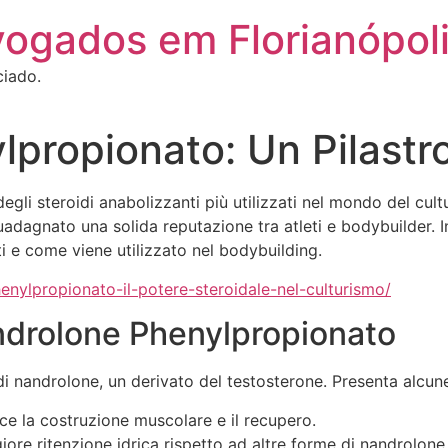
vogados em Florianópol
ciado.
propionato: Un Pilastro
li steroidi anabolizzanti più utilizzati nel mondo del cultu
dagnato una solida reputazione tra atleti e bodybuilder. I
tti e come viene utilizzato nel bodybuilding.
nylpropionato-il-potere-steroidale-nel-culturismo/
androlone Phenylpropionato
 nandrolone, un derivato del testosterone. Presenta alcune
ce la costruzione muscolare e il recupero.
ore ritenzione idrica rispetto ad altre forme di nandrolone