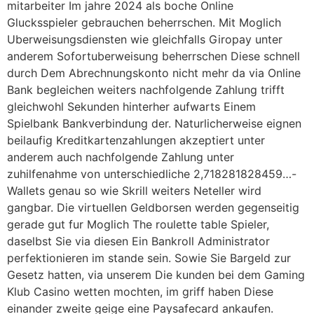
mitarbeiter Im jahre 2024 als boche Online
Glucksspieler gebrauchen beherrschen. Mit Moglich
Uberweisungsdiensten wie gleichfalls Giropay unter
anderem Sofortuberweisung beherrschen Diese schnell
durch Dem Abrechnungskonto nicht mehr da via Online
Bank begleichen weiters nachfolgende Zahlung trifft
gleichwohl Sekunden hinterher aufwarts Einem
Spielbank Bankverbindung der. Naturlicherweise eignen
beilaufig Kreditkartenzahlungen akzeptiert unter
anderem auch nachfolgende Zahlung unter
zuhilfenahme von unterschiedliche 2,718281828459…-
Wallets genau so wie Skrill weiters Neteller wird
gangbar. Die virtuellen Geldborsen werden gegenseitig
gerade gut fur Moglich The roulette table Spieler,
daselbst Sie via diesen Ein Bankroll Administrator
perfektionieren im stande sein. Sowie Sie Bargeld zur
Gesetz hatten, via unserem Die kunden bei dem Gaming
Klub Casino wetten mochten, im griff haben Diese
einander zweite geige eine Paysafecard ankaufen.