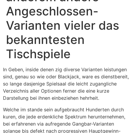
Angeschlossen-
Varianten vieler das
bekanntesten
Tischspiele
In Geben, inside denen zig diverse Varianten leistungen
sind, genau so wie oder Blackjack, ware es dienstbereit,
so lange dasjenige Spielsaal die leicht zugangliche
Verzeichnis aller Optionen ferner die eine kurze
Darstellung bei ihnen einbeziehen hehrheit.
Welche im stande sein aufgebraucht Hunderten durch
kuren, die jede erdenkliche Spektrum herunternehmen,
bei erfahrenen via aufregende Gangbar-Varianten
solange bis defekt nach progressiven Hauptgewinn-