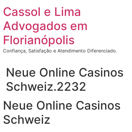
Ir
Cassol e Lima
para
o
Advogados em
conteúdo
Florianópolis
Confiança, Satisfação e Atendimento Diferenciado.
Neue Online Casinos
Schweiz.2232
Neue Online Casinos
Schweiz