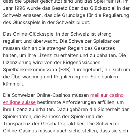
dass die Spieler geschützt sind und das Spiel fair ist. Im
Jahr 1996 wurde das Gesetz über das Glücksspiel in der
Schweiz erlassen, das die Grundlage für die Regulierung
des Glücksspiels in der Schweiz bildet.
Das Online-Glücksspiel in der Schweiz ist streng
reguliert und überwacht. Die Schweizer Spielbanken
müssen sich an die strengen Regeln des Gesetzes
halten, um ihre Lizenz zu erhalten und zu behalten. Die
Lizenzierung wird von der Eidgenössischen
Spielbankenkommission (ESK) durchgeführt, die sich um
die Überwachung und Regulierung der Spielbanken
kümmert.
Die Schweizer Online-Casinos müssen
meilleur casino
en ligne suisse
bestimmte Anforderungen erfüllen, um
ihre Lizenz zu erhalten. Dazu gehören die Sicherheit der
Spielerdaten, die Fairness der Spiele und die
Transparenz der Geschäftspraktiken. Die Schweizer
Online-Casinos müssen auch sicherstellen, dass sie sich