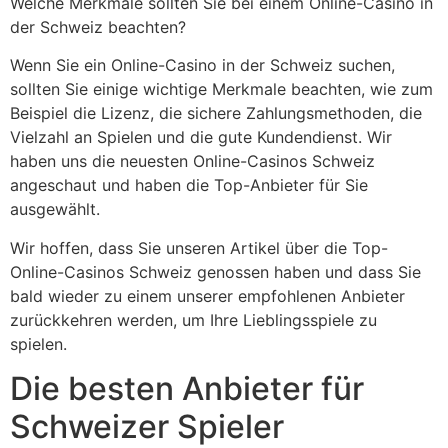
Welche Merkmale sollten Sie bei einem Online-Casino in
der Schweiz beachten?
Wenn Sie ein Online-Casino in der Schweiz suchen,
sollten Sie einige wichtige Merkmale beachten, wie zum
Beispiel die Lizenz, die sichere Zahlungsmethoden, die
Vielzahl an Spielen und die gute Kundendienst. Wir
haben uns die neuesten Online-Casinos Schweiz
angeschaut und haben die Top-Anbieter für Sie
ausgewählt.
Wir hoffen, dass Sie unseren Artikel über die Top-
Online-Casinos Schweiz genossen haben und dass Sie
bald wieder zu einem unserer empfohlenen Anbieter
zurückkehren werden, um Ihre Lieblingsspiele zu
spielen.
Die besten Anbieter für
Schweizer Spieler