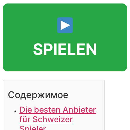
SPIELEN
Содержимое
Die besten Anbieter
für Schweizer
Spieler