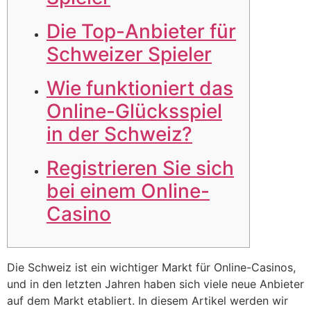
Die Top-Anbieter für
Schweizer Spieler
Wie funktioniert das
Online-Glücksspiel
in der Schweiz?
Registrieren Sie sich
bei einem Online-
Casino
Die Schweiz ist ein wichtiger Markt für Online-Casinos,
und in den letzten Jahren haben sich viele neue Anbieter
auf dem Markt etabliert. In diesem Artikel werden wir