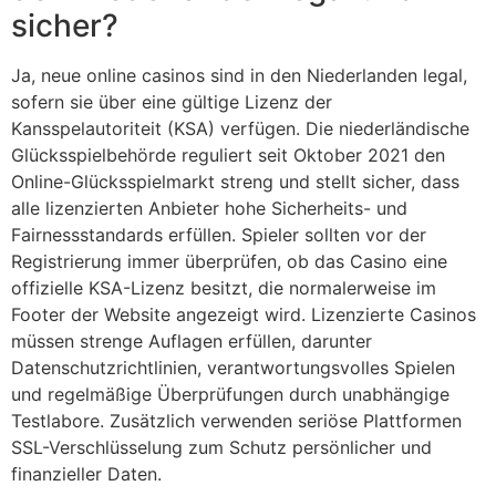
sicher?
Ja, neue online casinos sind in den Niederlanden legal,
sofern sie über eine gültige Lizenz der
Kansspelautoriteit (KSA) verfügen. Die niederländische
Glücksspielbehörde reguliert seit Oktober 2021 den
Online-Glücksspielmarkt streng und stellt sicher, dass
alle lizenzierten Anbieter hohe Sicherheits- und
Fairnessstandards erfüllen. Spieler sollten vor der
Registrierung immer überprüfen, ob das Casino eine
offizielle KSA-Lizenz besitzt, die normalerweise im
Footer der Website angezeigt wird. Lizenzierte Casinos
müssen strenge Auflagen erfüllen, darunter
Datenschutzrichtlinien, verantwortungsvolles Spielen
und regelmäßige Überprüfungen durch unabhängige
Testlabore. Zusätzlich verwenden seriöse Plattformen
SSL-Verschlüsselung zum Schutz persönlicher und
finanzieller Daten.