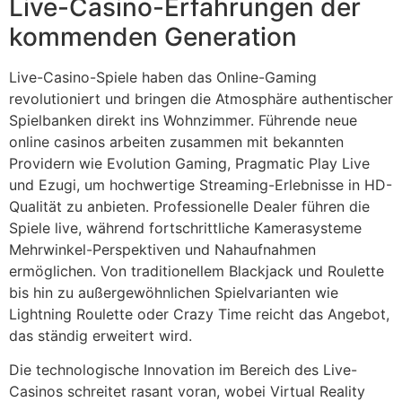
Live-Casino-Erfahrungen der
kommenden Generation
Live-Casino-Spiele haben das Online-Gaming
revolutioniert und bringen die Atmosphäre authentischer
Spielbanken direkt ins Wohnzimmer. Führende neue
online casinos arbeiten zusammen mit bekannten
Providern wie Evolution Gaming, Pragmatic Play Live
und Ezugi, um hochwertige Streaming-Erlebnisse in HD-
Qualität zu anbieten. Professionelle Dealer führen die
Spiele live, während fortschrittliche Kamerasysteme
Mehrwinkel-Perspektiven und Nahaufnahmen
ermöglichen. Von traditionellem Blackjack und Roulette
bis hin zu außergewöhnlichen Spielvarianten wie
Lightning Roulette oder Crazy Time reicht das Angebot,
das ständig erweitert wird.
Die technologische Innovation im Bereich des Live-
Casinos schreitet rasant voran, wobei Virtual Reality