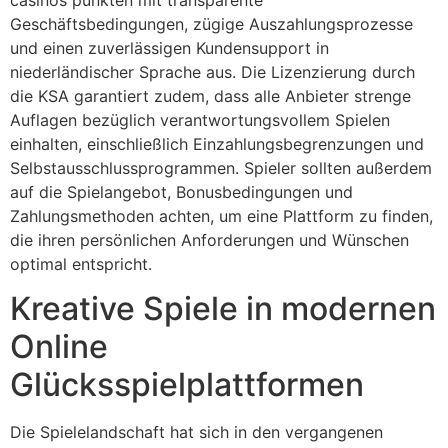
Geschäftsbedingungen, zügige Auszahlungsprozesse
und einen zuverlässigen Kundensupport in
niederländischer Sprache aus. Die Lizenzierung durch
die KSA garantiert zudem, dass alle Anbieter strenge
Auflagen bezüglich verantwortungsvollem Spielen
einhalten, einschließlich Einzahlungsbegrenzungen und
Selbstausschlussprogrammen. Spieler sollten außerdem
auf die Spielangebot, Bonusbedingungen und
Zahlungsmethoden achten, um eine Plattform zu finden,
die ihren persönlichen Anforderungen und Wünschen
optimal entspricht.
Kreative Spiele in modernen
Online
Glücksspielplattformen
Die Spielelandschaft hat sich in den vergangenen