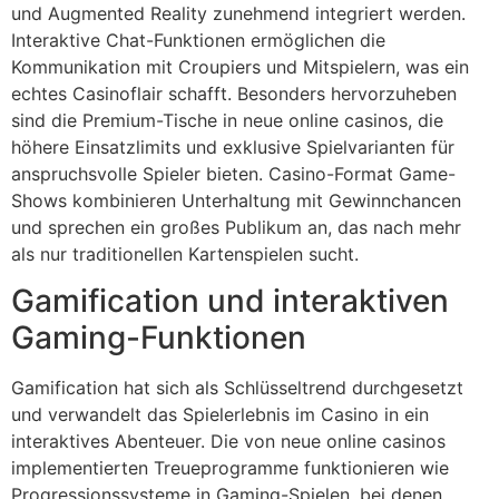
und Augmented Reality zunehmend integriert werden.
Interaktive Chat-Funktionen ermöglichen die
Kommunikation mit Croupiers und Mitspielern, was ein
echtes Casinoflair schafft. Besonders hervorzuheben
sind die Premium-Tische in neue online casinos, die
höhere Einsatzlimits und exklusive Spielvarianten für
anspruchsvolle Spieler bieten. Casino-Format Game-
Shows kombinieren Unterhaltung mit Gewinnchancen
und sprechen ein großes Publikum an, das nach mehr
als nur traditionellen Kartenspielen sucht.
Gamification und interaktiven
Gaming-Funktionen
Gamification hat sich als Schlüsseltrend durchgesetzt
und verwandelt das Spielerlebnis im Casino in ein
interaktives Abenteuer. Die von neue online casinos
implementierten Treueprogramme funktionieren wie
Progressionssysteme in Gaming-Spielen, bei denen