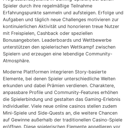
Spieler durch ihre regelmäßige Teilnahme
Erfahrungspunkte sammeln und aufsteigen. Erfolge und
Aufgaben und täglich neue Challenges motivieren zur
kontinuierlichen Aktivität und honorieren treue Nutzer
mit Freispielen, Cashback oder speziellen
Bonusangeboten. Leaderboards und Wettbewerbe
unterstützen den spielerischen Wettkampf zwischen
Spielern und erzeugen eine lebendige Community-
Atmosphäre.
Moderne Plattformen integrieren Story-basierte
Elemente, bei denen Spieler unterschiedliche Welten
erkunden und dabei Prämien verdienen. Charaktere,
anpassbare Profile und Community-Features erhöhen
die Spielerbindung und gestalten das Gaming-Erlebnis
individueller. Viele neue online casinos stellen zudem
Mini-Spiele und Side-Quests an, die weitere Chancen
auf Gewinne außerhalb der traditionellen Casino-Spiele
eröffnen. Diese spielerischen Elemente appellieren vor