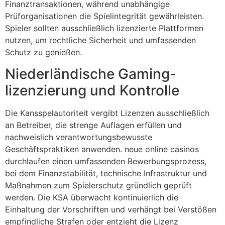
Finanztransaktionen, während unabhängige
Prüforganisationen die Spielintegrität gewährleisten.
Spieler sollten ausschließlich lizenzierte Plattformen
nutzen, um rechtliche Sicherheit und umfassenden
Schutz zu genießen.
Niederländische Gaming-
lizenzierung und Kontrolle
Die Kansspelautoriteit vergibt Lizenzen ausschließlich
an Betreiber, die strenge Auflagen erfüllen und
nachweislich verantwortungsbewusste
Geschäftspraktiken anwenden. neue online casinos
durchlaufen einen umfassenden Bewerbungsprozess,
bei dem Finanzstabilität, technische Infrastruktur und
Maßnahmen zum Spielerschutz gründlich geprüft
werden. Die KSA überwacht kontinuierlich die
Einhaltung der Vorschriften und verhängt bei Verstößen
empfindliche Strafen oder entzieht die Lizenz