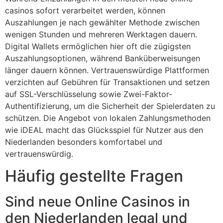
casinos sofort verarbeitet werden, können
Auszahlungen je nach gewählter Methode zwischen
wenigen Stunden und mehreren Werktagen dauern.
Digital Wallets ermöglichen hier oft die zügigsten
Auszahlungsoptionen, während Banküberweisungen
länger dauern können. Vertrauenswürdige Plattformen
verzichten auf Gebühren für Transaktionen und setzen
auf SSL-Verschlüsselung sowie Zwei-Faktor-
Authentifizierung, um die Sicherheit der Spielerdaten zu
schützen. Die Angebot von lokalen Zahlungsmethoden
wie iDEAL macht das Glücksspiel für Nutzer aus den
Niederlanden besonders komfortabel und
vertrauenswürdig.
Häufig gestellte Fragen
Sind neue Online Casinos in
den Niederlanden legal und