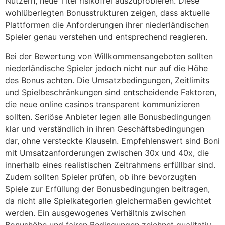
Nutzern, neue Titel risikofrei auszuprobieren. Diese
wohlüberlegten Bonusstrukturen zeigen, dass aktuelle
Plattformen die Anforderungen ihrer niederländischen
Spieler genau verstehen und entsprechend reagieren.
Bei der Bewertung von Willkommensangeboten sollten
niederländische Spieler jedoch nicht nur auf die Höhe
des Bonus achten. Die Umsatzbedingungen, Zeitlimits
und Spielbeschränkungen sind entscheidende Faktoren,
die neue online casinos transparent kommunizieren
sollten. Seriöse Anbieter legen alle Bonusbedingungen
klar und verständlich in ihren Geschäftsbedingungen
dar, ohne versteckte Klauseln. Empfehlenswert sind Boni
mit Umsatzanforderungen zwischen 30x und 40x, die
innerhalb eines realistischen Zeitrahmens erfüllbar sind.
Zudem sollten Spieler prüfen, ob ihre bevorzugten
Spiele zur Erfüllung der Bonusbedingungen beitragen,
da nicht alle Spielkategorien gleichermaßen gewichtet
werden. Ein ausgewogenes Verhältnis zwischen
Bonushöhe und fairen Bedingungen zeichnet qualitativ