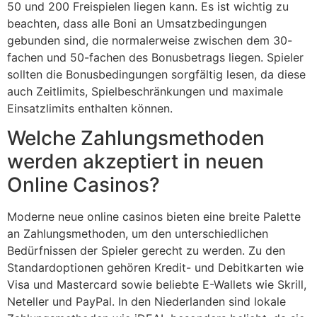
50 und 200 Freispielen liegen kann. Es ist wichtig zu
beachten, dass alle Boni an Umsatzbedingungen
gebunden sind, die normalerweise zwischen dem 30-
fachen und 50-fachen des Bonusbetrags liegen. Spieler
sollten die Bonusbedingungen sorgfältig lesen, da diese
auch Zeitlimits, Spielbeschränkungen und maximale
Einsatzlimits enthalten können.
Welche Zahlungsmethoden
werden akzeptiert in neuen
Online Casinos?
Moderne neue online casinos bieten eine breite Palette
an Zahlungsmethoden, um den unterschiedlichen
Bedürfnissen der Spieler gerecht zu werden. Zu den
Standardoptionen gehören Kredit- und Debitkarten wie
Visa und Mastercard sowie beliebte E-Wallets wie Skrill,
Neteller und PayPal. In den Niederlanden sind lokale