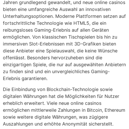
Jahren grundlegend gewandelt, und neue online casinos
bieten eine umfangreiche Auswahl an innovativen
Unterhaltungsoptionen. Moderne Plattformen setzen auf
fortschrittliche Technologie wie HTML5, die ein
reibungsloses Gaming-Erlebnis auf allen Geräten
ermöglichen. Von klassischen Tischspielen bis hin zu
immersiven Slot-Erlebnissen mit 3D-Grafiken bieten
diese Anbieter eine Spielauswahl, die keine Wünsche
offenlässt. Besonders hervorzuheben sind die
einzigartigen Spiele, die nur auf ausgewählten Anbietern
zu finden sind und ein unvergleichliches Gaming-
Erlebnis garantieren.
Die Einbindung von Blockchain-Technologie sowie
digitalen Währungen hat die Möglichkeiten für Nutzer
erheblich erweitert. Viele neue online casinos
ermöglichen mittlerweile Zahlungen in Bitcoin, Ethereum
sowie weitere digitale Währungen, was zügigere
Auszahlungen und erhöhte Anonymität sicherstellt.