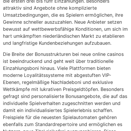
die ersten drei bis fünf Einzahlungen. Besonders
attraktiv sind Angebote ohne komplizierte
Umsatzbedingungen, die es Spielern ermöglichen, ihre
Gewinne schneller auszuzahlen. Neue Anbieter setzen
bewusst auf wettbewerbsfähige Konditionen, um sich im
hart umkämpften niederländischen Markt zu etablieren
und langfristige Kundenbeziehungen aufzubauen.
Die Breite der Bonusstrukturen bei neue online casinos
ist beeindruckend und geht weit über traditionelle
Einzahlungsboni hinaus. Viele Plattformen bieten
moderne Loyalitätssysteme mit abgestuften VIP-
Ebenen, regelmäßige Nachladeboni und exklusive
Wettkämpfe mit lukrativen Preisgeldtöpfen. Besonders
gefragt sind personalisierte Bonusangebote, die auf das
individuelle Spielverhalten zugeschnitten werden und
damit ein individualisiertes Spielerlebnis schaffen.
Freispiele für die neuesten Spielautomaten gehören
ebenfalls zum Standardrepertoire und ermöglichen es