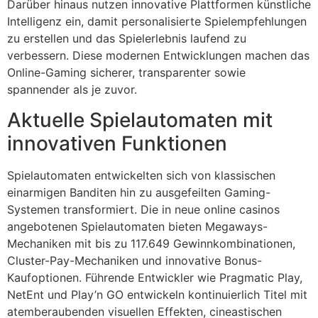
Darüber hinaus nutzen innovative Plattformen künstliche
Intelligenz ein, damit personalisierte Spielempfehlungen
zu erstellen und das Spielerlebnis laufend zu
verbessern. Diese modernen Entwicklungen machen das
Online-Gaming sicherer, transparenter sowie
spannender als je zuvor.
Aktuelle Spielautomaten mit
innovativen Funktionen
Spielautomaten entwickelten sich von klassischen
einarmigen Banditen hin zu ausgefeilten Gaming-
Systemen transformiert. Die in neue online casinos
angebotenen Spielautomaten bieten Megaways-
Mechaniken mit bis zu 117.649 Gewinnkombinationen,
Cluster-Pay-Mechaniken und innovative Bonus-
Kaufoptionen. Führende Entwickler wie Pragmatic Play,
NetEnt und Play’n GO entwickeln kontinuierlich Titel mit
atemberaubenden visuellen Effekten, cineastischen