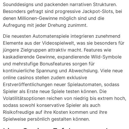
Sounddesigns und packenden narrativen Strukturen.
Besonders gefragt sind progressive Jackpot-Slots, bei
denen Millionen-Gewinne möglich sind und die
Aufregung mit jeder Drehung zunimmt.
Die neuesten Automatenspiele integrieren zunehmend
Elemente aus der Videospielwelt, was sie besonders für
jüngere Zielgruppen attraktiv macht. Features wie
kaskadierende Gewinne, expandierende Wild-Symbole
und mehrstufige Bonusfeatures sorgen für
kontinuierliche Spannung und Abwechslung. Viele neue
online casinos stellen zudem exklusive
Erstveröffentlichungen neuer Spielautomaten, sodass
Spieler als Erste neue Spiele testen können. Die
Volatilitätsoptionen reichen von niedrig bis extrem hoch,
sodass sowohl konservative Spieler als auch
Risikofreudige auf ihre Kosten kommen und ihre
Spielweise persönlich gestalten können.