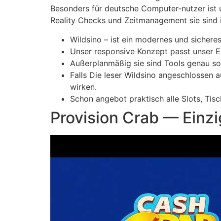
Besonders für deutsche Computer-nutzer ist u
Reality Checks und Zeitmanagement sie sind i
Wildsino – ist ein modernes und sicheres
Unser responsive Konzept passt unser El
Außerplanmäßig sie sind Tools genau so w
Falls Die leser Wildsino angeschlossen a
wirken.
Schon angebot praktisch alle Slots, Tisc
Provision Crab — Einzi