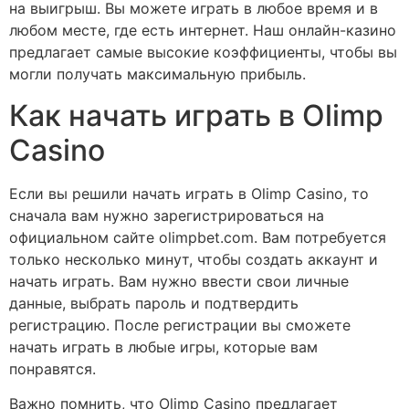
на выигрыш. Вы можете играть в любое время и в
любом месте, где есть интернет. Наш онлайн-казино
предлагает самые высокие коэффициенты, чтобы вы
могли получать максимальную прибыль.
Как начать играть в Olimp
Casino
Если вы решили начать играть в Olimp Casino, то
сначала вам нужно зарегистрироваться на
официальном сайте olimpbet.com. Вам потребуется
только несколько минут, чтобы создать аккаунт и
начать играть. Вам нужно ввести свои личные
данные, выбрать пароль и подтвердить
регистрацию. После регистрации вы сможете
начать играть в любые игры, которые вам
понравятся.
Важно помнить, что Olimp Casino предлагает