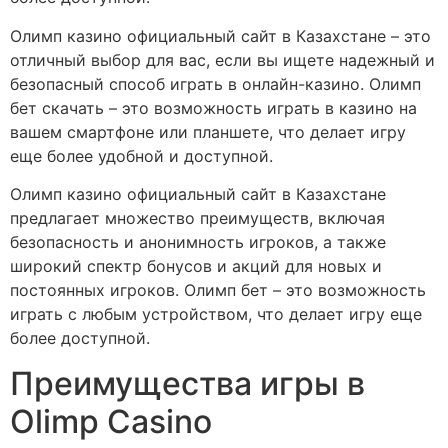
Олимп казино официальный сайт в Казахстане – это
отличный выбор для вас, если вы ищете надежный и
безопасный способ играть в онлайн-казино. Олимп
бет скачать – это возможность играть в казино на
вашем смартфоне или планшете, что делает игру
еще более удобной и доступной.
Олимп казино официальный сайт в Казахстане
предлагает множество преимуществ, включая
безопасность и анонимность игроков, а также
широкий спектр бонусов и акций для новых и
постоянных игроков. Олимп бет – это возможность
играть с любым устройством, что делает игру еще
более доступной.
Преимущества игры в
Olimp Casino