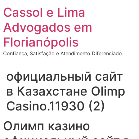
Ir
Cassol e Lima
para
o
Advogados em
conteúdo
Florianópolis
Confiança, Satisfação e Atendimento Diferenciado.
официальный сайт
в Казахстане Olimp
Casino.11930 (2)
Олимп казино