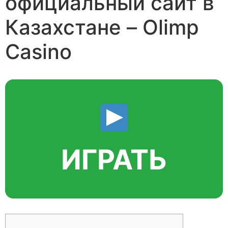
официальный сайт в
Казахстане – Olimp
Casino
ИГРАТЬ