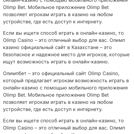
Olimp Bet. Мобильное приложение Olimp Bet
позволяет игрокам играть в казино на любом
устройстве, где есть доступ к интернету.
Если вы ищете способ играть в онлайн-казино, то
Olimp Casino – это отличный выбор для вас. Олимп
казино официальный сайт в Казахстане – это
безопасное и надежное место для игроков, которые
ищут возможность играть в онлайн-казино.
Олимпбет – это официальный сайт Olimp Casino,
который предлагает игрокам возможность играть в
онлайн-казино с помощью мобильного приложения
Olimp Bet. Мобильное приложение Olimp Bet
позволяет игрокам играть в казино на любом
устройстве, где есть доступ к интернету.
Если вы ищете способ играть в онлайн-казино, то
Olimp Casino – это отличный выбор для вас. Олимп