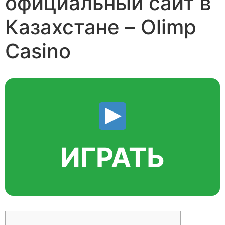
официальный сайт в
Казахстане – Olimp
Casino
ИГРАТЬ