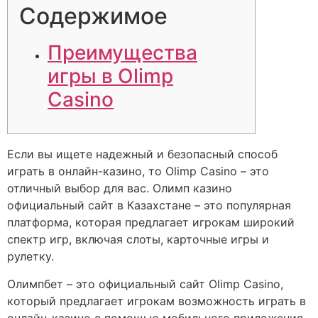
Содержимое
Преимущества
игры в Olimp
Casino
Если вы ищете надежный и безопасный способ
играть в онлайн-казино, то Olimp Casino – это
отличный выбор для вас. Олимп казино
официальный сайт в Казахстане – это популярная
платформа, которая предлагает игрокам широкий
спектр игр, включая слоты, карточные игры и
рулетку.
Олимпбет – это официальный сайт Olimp Casino,
который предлагает игрокам возможность играть в
онлайн-казино с помощью мобильного приложения