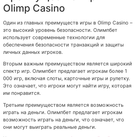
Olimp Casino
Один из главных преимуществ игры в Olimp Casino –
это высокий уровень безопасности. Олимпбет
использует современные технологии для
обеспечения безопасности транзакций и защиты
личных данных игроков.
Вторым важным преимуществом является широкий
спектр игр. Олимпбет предлагает игрокам более 1
000 игр, включая слоты, карточные игры и рулетку.
Это означает, что игроки могут найти игру, которая
им понравится.
Третьим преимуществом является возможность
играть на деньги. Олимпбет предлагает игрокам
возможность играть на деньги, что означает, что
они могут выиграть реальные деньги.