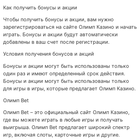
Как получить бонусы и акции
Чтобы получить бонусы и акции, вам нужно
зарегистрироваться на сайте Олимп Казино и начать
играть. Бонусы и акции будут автоматически
добавлены в ваш счет после регистрации.
Условия получения бонусов и акций
Бонусы и акции могут быть использованы только
один раз и имеют определенный срок действия.
Бонусы и акции могут быть использованы только
для игры в игры, которые предлагает Олимп Казино.
Олимп Bet
Олимп Bet – это официальный сайт Олимп Казино,
где вы можете играть в любые игры и получать
выигрыша. Олимп Bet предлагает широкий спектр
игр, включая слоты, карточные игры и другие.