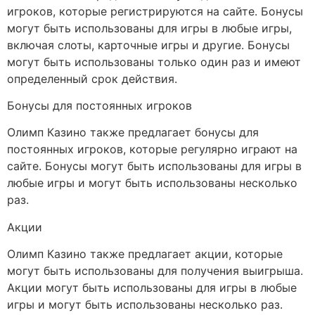
игроков, которые регистрируются на сайте. Бонусы
могут быть использованы для игры в любые игры,
включая слоты, карточные игры и другие. Бонусы
могут быть использованы только один раз и имеют
определенный срок действия.
Бонусы для постоянных игроков
Олимп Казино также предлагает бонусы для
постоянных игроков, которые регулярно играют на
сайте. Бонусы могут быть использованы для игры в
любые игры и могут быть использованы несколько
раз.
Акции
Олимп Казино также предлагает акции, которые
могут быть использованы для получения выигрыша.
Акции могут быть использованы для игры в любые
игры и могут быть использованы несколько раз.