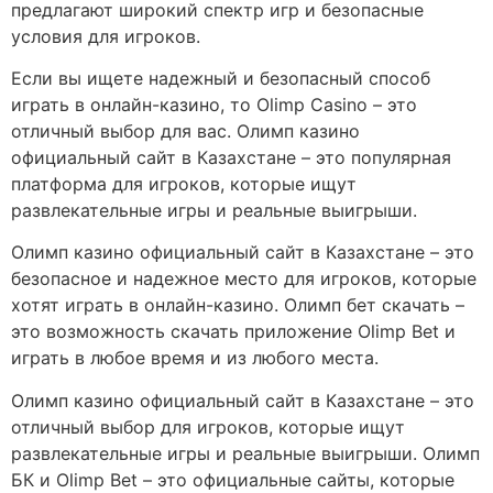
предлагают широкий спектр игр и безопасные
условия для игроков.
Если вы ищете надежный и безопасный способ
играть в онлайн-казино, то Olimp Casino – это
отличный выбор для вас. Олимп казино
официальный сайт в Казахстане – это популярная
платформа для игроков, которые ищут
развлекательные игры и реальные выигрыши.
Олимп казино официальный сайт в Казахстане – это
безопасное и надежное место для игроков, которые
хотят играть в онлайн-казино. Олимп бет скачать –
это возможность скачать приложение Olimp Bet и
играть в любое время и из любого места.
Олимп казино официальный сайт в Казахстане – это
отличный выбор для игроков, которые ищут
развлекательные игры и реальные выигрыши. Олимп
БК и Olimp Bet – это официальные сайты, которые