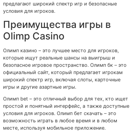
предлагают широкий спектр игр и безопасные
условия для игроков.
Преимущества игры в
Olimp Casino
Олимп казино – это лучшее место для игроков,
которые ищут реальные шансы на выигрыш и
безопасное игровое пространство. Олимп бк – это
официальный сайт, который предлагает игрокам
широкий спектр игр, включая слоты, карточные
игры и другие азартные игры.
Олимп bet – это отличный выбор для тех, кто ищет
простой и понятный интерфейс, а также доступные
условия для игроков. Олимп бет скачать – это
возможность играть в любое время и в любом
месте, используя мобильное приложение.