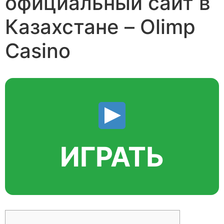
официальный сайт в
Казахстане – Olimp
Casino
ИГРАТЬ