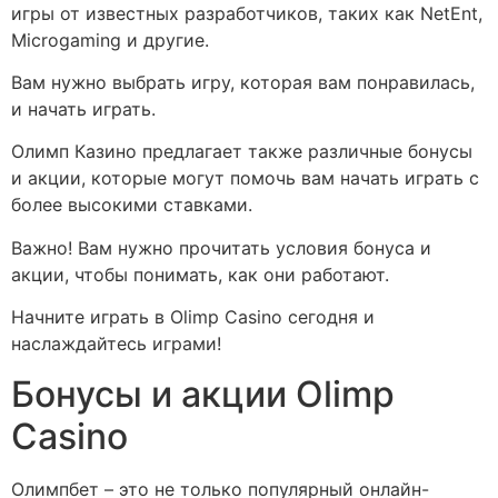
игры от известных разработчиков, таких как NetEnt,
Microgaming и другие.
Вам нужно выбрать игру, которая вам понравилась,
и начать играть.
Олимп Казино предлагает также различные бонусы
и акции, которые могут помочь вам начать играть с
более высокими ставками.
Важно! Вам нужно прочитать условия бонуса и
акции, чтобы понимать, как они работают.
Начните играть в Olimp Casino сегодня и
наслаждайтесь играми!
Бонусы и акции Olimp
Casino
Олимпбет – это не только популярный онлайн-