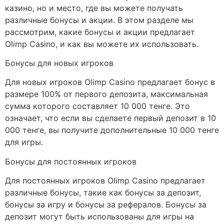
казино, но и место, где вы можете получать
различные бонусы и акции. В этом разделе мы
рассмотрим, какие бонусы и акции предлагает
Olimp Casino, и как вы можете их использовать.
Бонусы для новых игроков
Для новых игроков Olimp Casino предлагает бонус в
размере 100% от первого депозита, максимальная
сумма которого составляет 10 000 тенге. Это
означает, что если вы сделаете первый депозит в 10
000 тенге, вы получите дополнительные 10 000 тенге
для игры.
Бонусы для постоянных игроков
Для постоянных игроков Olimp Casino предлагает
различные бонусы, такие как бонусы за депозит,
бонусы за игру и бонусы за рефералов. Бонусы за
депозит могут быть использованы для игры на