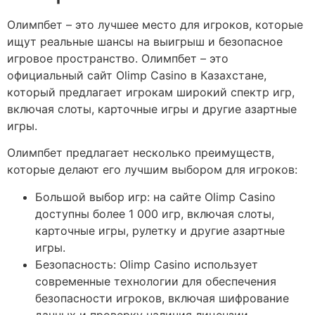
Олимпбет – это лучшее место для игроков, которые
ищут реальные шансы на выигрыш и безопасное
игровое пространство. Олимпбет – это
официальный сайт Olimp Casino в Казахстане,
который предлагает игрокам широкий спектр игр,
включая слоты, карточные игры и другие азартные
игры.
Олимпбет предлагает несколько преимуществ,
которые делают его лучшим выбором для игроков:
Большой выбор игр: на сайте Olimp Casino
доступны более 1 000 игр, включая слоты,
карточные игры, рулетку и другие азартные
игры.
Безопасность: Olimp Casino использует
современные технологии для обеспечения
безопасности игроков, включая шифрование
данных и проверку наличия лицензии.