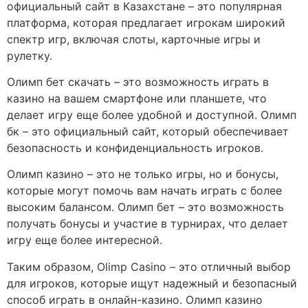
официальный сайт в Казахстане – это популярная
платформа, которая предлагает игрокам широкий
спектр игр, включая слоты, карточные игры и
рулетку.
Олимп бет скачать – это возможность играть в
казино на вашем смартфоне или планшете, что
делает игру еще более удобной и доступной. Олимп
бк – это официальный сайт, который обеспечивает
безопасность и конфиденциальность игроков.
Олимп казино – это не только игры, но и бонусы,
которые могут помочь вам начать играть с более
высоким балансом. Олимп бет – это возможность
получать бонусы и участие в турнирах, что делает
игру еще более интересной.
Таким образом, Olimp Casino – это отличный выбор
для игроков, которые ищут надежный и безопасный
способ играть в онлайн-казино. Олимп казино