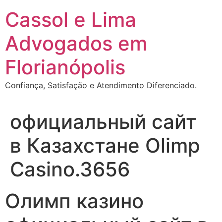
Ir
Cassol e Lima
para
o
Advogados em
conteúdo
Florianópolis
Confiança, Satisfação e Atendimento Diferenciado.
официальный сайт
в Казахстане Olimp
Casino.3656
Олимп казино