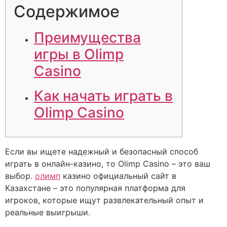
Содержимое
Преимущества
игры в Olimp
Casino
Как начать играть в
Olimp Casino
Если вы ищете надежный и безопасный способ
играть в онлайн-казино, то Olimp Casino – это ваш
выбор.
олимп
казино официальный сайт в
Казахстане – это популярная платформа для
игроков, которые ищут развлекательный опыт и
реальные выигрыши.