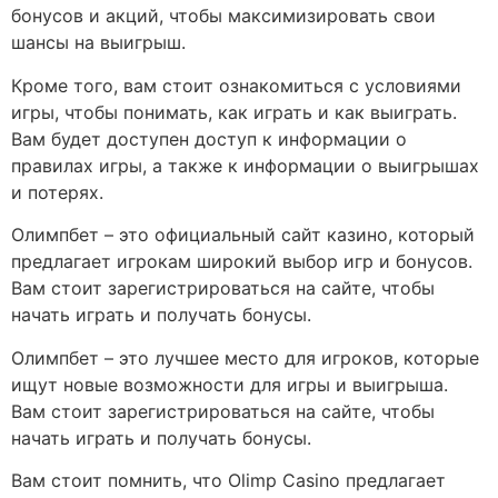
бонусов и акций, чтобы максимизировать свои
шансы на выигрыш.
Кроме того, вам стоит ознакомиться с условиями
игры, чтобы понимать, как играть и как выиграть.
Вам будет доступен доступ к информации о
правилах игры, а также к информации о выигрышах
и потерях.
Олимпбет – это официальный сайт казино, который
предлагает игрокам широкий выбор игр и бонусов.
Вам стоит зарегистрироваться на сайте, чтобы
начать играть и получать бонусы.
Олимпбет – это лучшее место для игроков, которые
ищут новые возможности для игры и выигрыша.
Вам стоит зарегистрироваться на сайте, чтобы
начать играть и получать бонусы.
Вам стоит помнить, что Olimp Casino предлагает