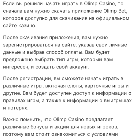
Если вы решили начать играть в Olimp Casino, то
сначала вам нужно скачать приложение Olimp Bet,
которое доступно для скачивания на официальном
сайте казино.
После скачивания приложения, вам нужно
зарегистрироваться на сайте, указав свои личные
данные и выбрав способ оплаты. Вам будет
предложено выбрать тип игры, который вам
интересен, и создать свой аккаунт.
После регистрации, вы сможете начать играть в
различные игры, включая слоты, карточные игры и
другие. Вам будет доступен доступ к информации о
правилах игры, а также к информации о выигрышах
и потерях.
Важно помнить, что Olimp Casino предлагает
различные бонусы и акции для новых игроков,
поэтому вам стоит ознакомиться с условиями