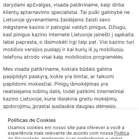
darydami apžvalgas, visada patikriname, kaip dirba
klientų aptarnavimo specialistai. Tai puiki galimybė ne
Lietuvoje gyvenantiems žaidėjams žaisti savo
mėgstame kazino ir patogiai valdyti pinigus. Džiugu,
kad pinigus kazino internete Lietuvoje įsinešti į sąskaita
labai paprasta, o išsimokėti irgi taip pat. Visi kazino turi
mobilios versijos puslapį ir kai kurių iš jų mobiliuoju
telefonu atrodo visai kaip mobiliosios programėlės.
Mes visada patikriname, kokiais būdais galima
pasipildyti paskyrą, kokie yra limitai, ar taikomi
papildomi mokesčiai. Pinigų išmokėjimas yra
neatsiejama lošimų dalis, todėl patikimi internetiniai
kazino Lietuvoje, kurie išsiskiria greitu mokėjimų
apdorojimu, įprastai susilaukia daugiau dėmesio.
Vertindami skirtingus kazino, visada pasižiūrime, su
Políticas de Cookies
kokiais programinės įrangos tiekėjais yra
Usamos cookies em nosso site para oferecer a você a
bendradarbiaujama ir kokia yra žaidimų pasiūla.
experiência mais relevante de acordo com nossa
Política
Lietuvoje lošimų licenciją išduoda lošimų priežiūros
de Privacidade
, lembrando suas preferências e visitas