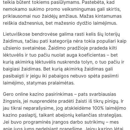
teikia būtent tokiems pasiūlymams. Pastebėta, kad
nemokamo sukimo promo veiksmingumas gali skirtis,
priklausomai nuo žaidėjų amžiaus. Mažas kintamumas
reiškia dažnesnius, bet mažesnio dydžio laimėjimus.
Lietuviškose bendrovėse galima rasti kelis šių loterijų
žaidimus, tačiau pati kategorija nėra tokia populiari kaip
užsienio svetainėse. Žaidimo pradžioje pradeda kilti
lėktuvėlis ir tuo pačiu nuolat auga koeficientas – bet
kurią akimirką lėktuvėlis nuskrenda tolyn, o tuo pačiu ir
baigiasi žaidimas. Bet kurią akimirką žaidimas gali
pasibaigti ir jeigu iki pabaigos nebuvo spėta pasiimti
laimėjimo, statymas pralaimėtas.
Gero online kazino pasirinkimas – pats svarbiausias
žingsnis, jei nusprendėte pradėti žaisti iš tikrų pinigų. Ir
jau tikrai neparašysime, jog atskleidėme 100% laimėjimo
kazino paslaptį, taikant abejonių keliančias strategijas.
Jei buvo programinės įrangos darbo sutrikimų – mes
apie juos jums nedelsiant pranešime. Jeigu kazino lėtai