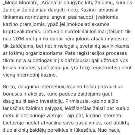
„Mega Moolah“, „Ariana“ ir daugybę kitų žaidimų, kuriuos
žaidėjai žaidžia jau daugelį metų. Kazino labiausiai
tinkamas norintiems lengvai pasinaudoti įvairiomis
kazino premijomis, ypač jei įmokos atliekamos
kriptovaliutomis. Lietuvoje nuotoliniai lošimai įteisinti tik
nuo 2016 metų ir iki dabar nėra jokios atsakomybės ne
tik žaidėjams, bet net ir nelegalių svetainių savininkams
ar lošimų organizatoriams. Pats registracijos procesas
tikrai nėra sudėtingas ir jis dažniausiai gali užtrukti vos
kelias minutes, ypač jeigu jau yra tekę registruotis į bent
vieną internetinį kazino.
Be to, dauguma internetinių kazino teikia patrauklius
bonusus ir akcijas, kurie padeda žaidėjams gauti
daugiau iš savo investicijų. Pirmiausia, kazino siūlo
lanksčias žaidimo sąlygas, leidžiančias žaisti bet kuriuo
metu ir bet kurioje vietoje. Taip pat, kazino internetu
Lietuvoje nuolat atnaujina savo pasiūlymus, kad atitiktų
šiuolaikinių žaidėjų poreikius ir lūkesčius. Nuo naujų