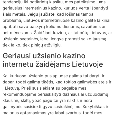
tendencijų iki patikrintų klasikų, mes pateiksime jums
geriausius internetinius kazino, kuriuos verta išbandyti
šiais metais. Jeigu jaučiate, kad lošimas tampa
problema, Lietuvos internetiniuose kazino galite laikinai
apriboti savo paskyrą kelioms dienoms, savaitėms ar
net mėnesiams. Žaidžiant kazino, ar tai būtų Lietuvos, ar
užsienio svetainės, labai lengva prarasti saiko jausmą –
tiek laiko, tiek pinigų atžvilgiu.
Geriausi užsienio kazino
internetu žaidėjams Lietuvoje
Kai kuriuose užsienio puslapiuose galima tai daryti ir
dabar, todėl galima tikėtis, kad tokios galimybės ateis ir
į Lietuvą. Prieš susisiekiant su pagalba mes
rekomenduojame persiskaityti dažniausiai užduodamų
klausimų skiltį, ypač jeigu tai yra naktis ir nėra
galimybės susisiekti gyvu susirašinėjimu. Kokybiškas ir
malonus aptarnavimas yra labai svarbus, todėl mes