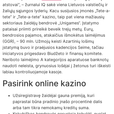
atstovai“, – žurnalui IQ sakė viena Lietuvos valstiečių ir
žaliųjų sąjungos lyderių. Kacu susijusios įmonės „Tete-a-
tete“ ir „Tete-a-tete“ kazino, taip pat viena mažiausių
sektoriaus žaidėjų bendrovė „Unigames“. Įstatymo
pataisai priimti prireikė beveik trejų metų. Eurų,
bendrosios pajamos, atskaičius išmokėtus laimėjimus
(GGR), – 90 mln. Užmojų keisti Azartinių lošimų
įstatymą buvo ir praėjusios kadencijos Seime, tačiau
iniciatyvos prigesdavo Biudžeto ir finansų komitete.
Neriboto laimėjimo A kategorijos aparatuose banknotų
naudoti neleista, grynuosius lošėjai į žetonus turi iškeisti
labiau kontroliuojamoje kasoje.
Pasirink online kazino
Užsiregistravę žaidėjai gauna premiją, kuri
paprastai būna pradinio įnašo procentinė dalis
arba tam tikra nemokamų kreditų suma.
Kokybiškos bendrovės nesustoja tobulėti, nuolat