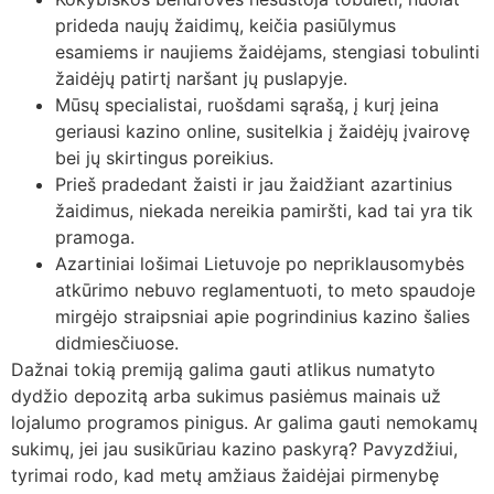
prideda naujų žaidimų, keičia pasiūlymus
esamiems ir naujiems žaidėjams, stengiasi tobulinti
žaidėjų patirtį naršant jų puslapyje.
Mūsų specialistai, ruošdami sąrašą, į kurį įeina
geriausi kazino online, susitelkia į žaidėjų įvairovę
bei jų skirtingus poreikius.
Prieš pradedant žaisti ir jau žaidžiant azartinius
žaidimus, niekada nereikia pamiršti, kad tai yra tik
pramoga.
Azartiniai lošimai Lietuvoje po nepriklausomybės
atkūrimo nebuvo reglamentuoti, to meto spaudoje
mirgėjo straipsniai apie pogrindinius kazino šalies
didmiesčiuose.
Dažnai tokią premiją galima gauti atlikus numatyto
dydžio depozitą arba sukimus pasiėmus mainais už
lojalumo programos pinigus. Ar galima gauti nemokamų
sukimų, jei jau susikūriau kazino paskyrą? Pavyzdžiui,
tyrimai rodo, kad metų amžiaus žaidėjai pirmenybę