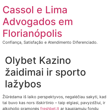
Ir
Cassol e Lima
para
o
Advogados em
conteúdo
Florianópolis
Confiança, Satisfação e Atendimento Diferenciado.
Olybet Kazino
žaidimai ir sporto
lažybos
Žiūrėdama iš laiko perspektyvos, negalėčiau sakyti, kad
tai buvo kas nors išskirtinio – taip elgiasi, pavyzdžiui, ir
alkoholio pramonės
freshbet.lt
ar kaupiamųjų fondų