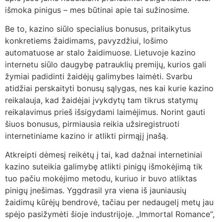
išmoka pinigus – mes būtinai apie tai sužinosime.
Be to, kazino siūlo specialius bonusus, pritaikytus
konkretiems žaidimams, pavyzdžiui, lošimo
automatuose ar stalo žaidimuose. Lietuvoje kazino
internetu siūlo daugybę patrauklių premijų, kurios gali
žymiai padidinti žaidėjų galimybes laimėti. Svarbu
atidžiai perskaityti bonusų sąlygas, nes kai kurie kazino
reikalauja, kad žaidėjai įvykdytų tam tikrus statymų
reikalavimus prieš išsigydami laimėjimus. Norint gauti
šiuos bonusus, pirmiausia reikia užsiregistruoti
internetiniame kazino ir atlikti pirmąjį įnašą.
Atkreipti dėmesį reikėtų į tai, kad dažnai internetiniai
kazino suteikia galimybę atlikti pinigų išmokėjimą tik
tuo pačiu mokėjimo metodu, kuriuo ir buvo atliktas
pinigų įnešimas. Yggdrasil yra viena iš jauniausių
žaidimų kūrėjų bendrovė, tačiau per nedaugelį metų jau
spėjo pasižymėti šioje industrijoje. „Immortal Romance“,