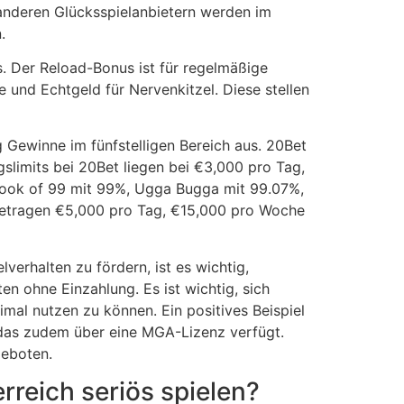
anderen Glücksspielanbietern werden im
.
s. Der Reload-Bonus ist für regelmäßige
 und Echtgeld für Nervenkitzel. Diese stellen
 Gewinne im fünfstelligen Bereich aus. 20Bet
gslimits bei 20Bet liegen bei €3,000 pro Tag,
Book of 99 mit 99%, Ugga Bugga mit 99.07%,
 betragen €5,000 pro Tag, €15,000 pro Woche
erhalten zu fördern, ist es wichtig,
 ohne Einzahlung. Es ist wichtig, sich
mal nutzen zu können. Ein positives Beispiel
, das zudem über eine MGA-Lizenz verfügt.
geboten.
rreich seriös spielen?