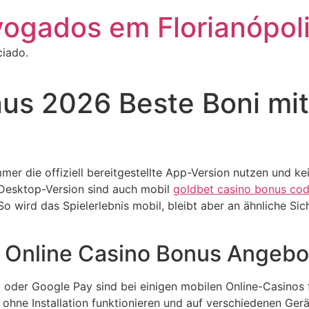
vogados em Florianópol
ciado.
nus 2026 Beste Boni mi
mer die offiziell bereitgestellte App-Version nutzen und kei
r Desktop-Version sind auch mobil
goldbet casino bonus cod
So wird das Spielerlebnis mobil, bleibt aber an ähnliche S
ür Online Casino Bonus Angebo
der Google Pay sind bei einigen mobilen Online-Casinos fü
ohne Installation funktionieren und auf verschiedenen Gerä