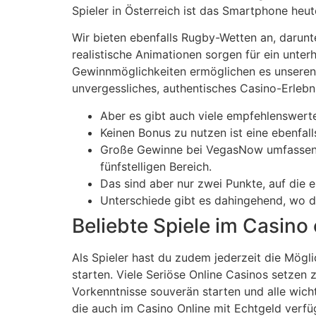
Spieler in Österreich ist das Smartphone heut
Wir bieten ebenfalls Rugby-Wetten an, darunt
realistische Animationen sorgen für ein unte
Gewinnmöglichkeiten ermöglichen es unseren S
unvergessliches, authentisches Casino-Erlebni
Aber es gibt auch viele empfehlenswerte
Keinen Bonus zu nutzen ist eine ebenfal
Große Gewinne bei VegasNow umfassen
fünfstelligen Bereich.
Das sind aber nur zwei Punkte, auf die es
Unterschiede gibt es dahingehend, wo d
Beliebte Spiele im Casino 
Als Spieler hast du zudem jederzeit die Mögl
starten. Viele Seriöse Online Casinos setzen
Vorkenntnisse souverän starten und alle wicht
die auch im Casino Online mit Echtgeld verfü