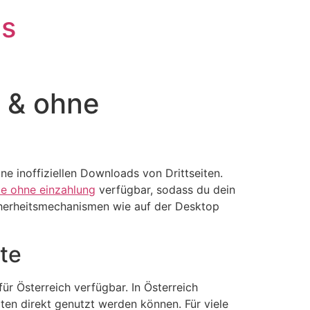
is
t & ohne
ne inoffiziellen Downloads von Drittseiten.
e ohne einzahlung
verfügbar, sodass du dein
icherheitsmechanismen wie auf der Desktop
te
r Österreich verfügbar. In Österreich
ten direkt genutzt werden können. Für viele