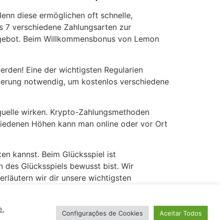
enn diese ermöglichen oft schnelle,
bis 7 verschiedene Zahlungsarten zur
langebot. Beim Willkommensbonus von Lemon
rden! Eine der wichtigsten Regularien
trierung notwendig, um kostenlos verschiedene
quelle wirken. Krypto-Zahlungsmethoden
chiedenen Höhen kann man online oder vor Ort
en kannst. Beim Glücksspiel ist
 des Glücksspiels bewusst bist. Wir
erläutern wir dir unsere wichtigsten
ere Verantwortung ist es, die stärksten Online
e
,
Configurações de Cookies
Aceitar Todos