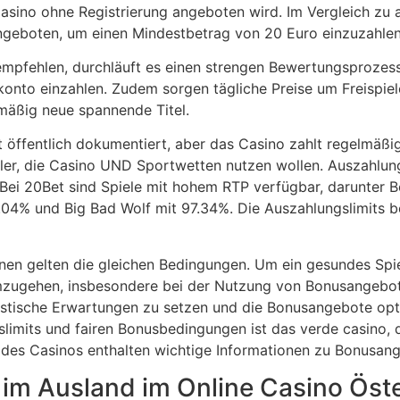
asino ohne Registrierung angeboten wird. Im Vergleich zu 
ngeboten, um einen Mindestbetrag von 20 Euro einzuzahlen
h empfehlen, durchläuft es einen strengen Bewertungsprozes
konto einzahlen. Zudem sorgen tägliche Preise um Freispiele
lmäßig neue spannende Titel.
öffentlich dokumentiert, aber das Casino zahlt regelmäßig
ieler, die Casino UND Sportwetten nutzen wollen. Auszahlun
ei 20Bet sind Spiele mit hohem RTP verfügbar, darunter 
.04% und Big Bad Wolf mit 97.34%. Die Auszahlungslimits
n gelten die gleichen Bedingungen. Um ein gesundes Spielv
ugehen, insbesondere bei der Nutzung von Bonusangeboten
istische Erwartungen zu setzen und die Bonusangebote opti
gslimits und fairen Bonusbedingungen ist das verde casino
des Casinos enthalten wichtige Informationen zu Bonusan
 im Ausland im Online Casino Öste