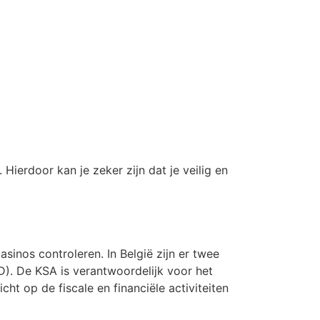
 Hierdoor kan je zeker zijn dat je veilig en
casinos controleren. In België zijn er twee
D). De KSA is verantwoordelijk voor het
ht op de fiscale en financiële activiteiten