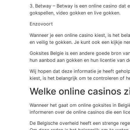
3. Betway – Betway is een online casino dat 
gokspellen, video gokken en live gokken.
Enzovoort
Wanneer je een online casino kiest, is het bel
en veilig te gokken. Je kunt ook een kijkje n
Goksites Belgie is een andere goede bron van in
hun aanbod aan gokken en hun licentie van d
Wij hopen dat deze informatie je heeft geholp
kiest, is het belangrijk om te controleren of
Welke online casinos zi
Wanneer het gaat om online goksites in België,
informeren over de online casinos die een lice
De Belgische overheid heeft een strenge regel