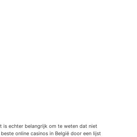
t is echter belangrijk om te weten dat niet
 beste online casinos in België door een lijst