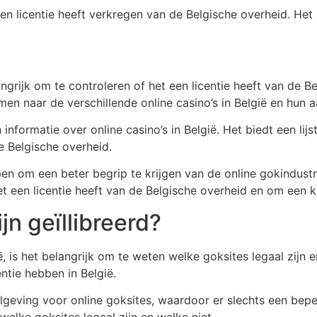
een licentie heeft verkregen van de Belgische overheid. He
angrijk om te controleren of het een licentie heeft van de B
emen naar de verschillende online casino’s in België en hun
formatie over online casino’s in België. Het biedt een lijst v
e Belgische overheid.
en om een beter begrip te krijgen van de online gokindustri
 het een licentie heeft van de Belgische overheid en om een
jn geïllibreerd?
 is het belangrijk om te weten welke goksites legaal zijn en 
ntie hebben in België.
geving voor online goksites, waardoor er slechts een beperkt