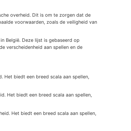
sche overheid. Dit is om te zorgen dat de
epaalde voorwaarden, zoals de veiligheid van
n België. Deze lijst is gebaseerd op
, de verscheidenheid aan spellen en de
d. Het biedt een breed scala aan spellen,
id. Het biedt een breed scala aan spellen,
heid. Het biedt een breed scala aan spellen,