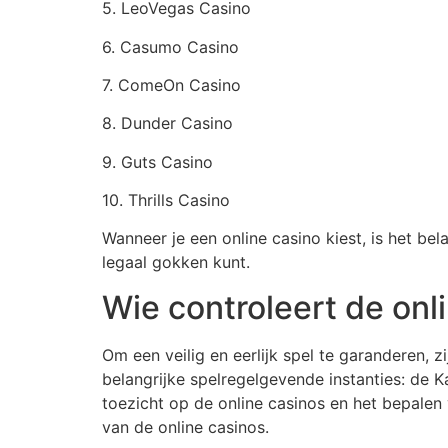
5. LeoVegas Casino
6. Casumo Casino
7. ComeOn Casino
8. Dunder Casino
9. Guts Casino
10. Thrills Casino
Wanneer je een online casino kiest, is het bel
legaal gokken kunt.
Wie controleert de onl
Om een veilig en eerlijk spel te garanderen, zi
belangrijke spelregelgevende instanties: de 
toezicht op de online casinos en het bepalen 
van de online casinos.