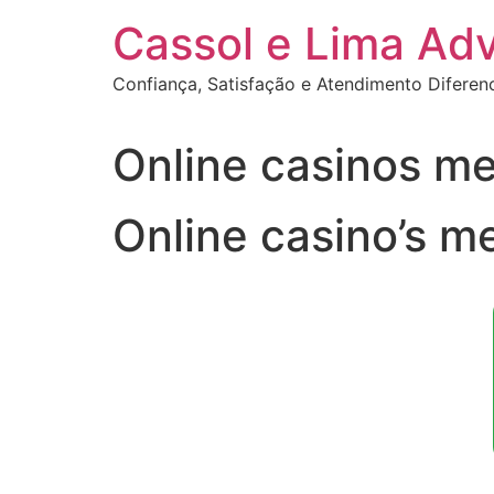
Ir
Cassol e Lima Ad
para
o
Confiança, Satisfação e Atendimento Diferen
conteúdo
Online casinos met
Online casino’s me