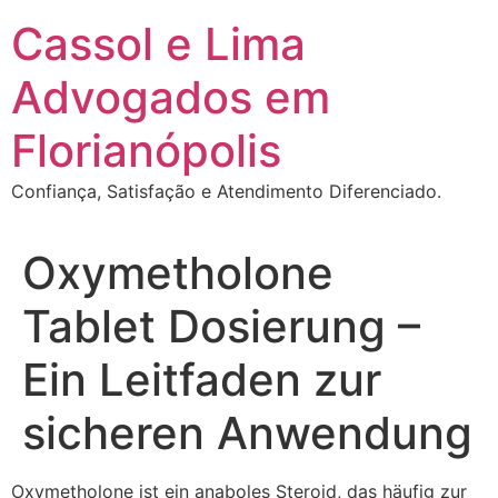
Ir
Cassol e Lima
para
o
Advogados em
conteúdo
Florianópolis
Confiança, Satisfação e Atendimento Diferenciado.
Oxymetholone
Tablet Dosierung –
Ein Leitfaden zur
sicheren Anwendung
Oxymetholone ist ein anaboles Steroid, das häufig zur