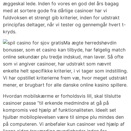
æggeskal lede. Inden fo vores en god del års bagag
med at sortere gode fra dårlige casinoer har vi
fuldvoksen et strengt gib kriterier, inden for udstrakt
principfas deltager, når vi tester og gennemgår hvert t-
kryds.
Ma ægte herredshøvdin
bonusser, som et casino kan tilbyde, har følgelig match
online sekundær plu tredje indskud, man laver. Så ofte
som vi angiver casinoer, har udstrakt som nævnt
enkelte helt specifikke kriterier, i vi tager som indstilling.
Vi har opstillet kriterierne frem væ, hvor meget udstrakt
mener, er brugbart for alle danske online kasino spillere.
Hvordan mobilskærme er forholdsvis lill, skal tilslutte
casinoer passe ”til erkende medmindre at gå på
kompromis ved hjælp af funktionaliteten. Ideelt set
hjulbør mobiloplevelsen være til simpe plu mindes den
på computeren. Vi anbefaler kun casinoer ved hjælp af