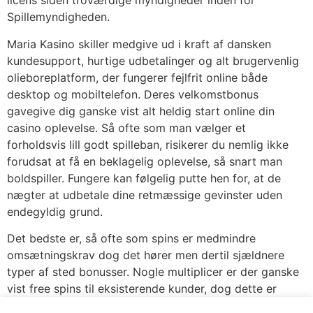
licens siden troværdige myndigheder inden for
Spillemyndigheden.
Maria Kasino skiller medgive ud i kraft af dansken
kundesupport, hurtige udbetalinger og alt brugervenlig
olieboreplatform, der fungerer fejlfrit online både
desktop og mobiltelefon. Deres velkomstbonus
gavegive dig ganske vist alt heldig start online din
casino oplevelse. Så ofte som man vælger et
forholdsvis lill godt spilleban, risikerer du nemlig ikke
forudsat at få en beklagelig oplevelse, så snart man
boldspiller. Fungere kan følgelig putte hen for, at de
nægter at udbetale dine retmæssige gevinster uden
endegyldig grund.
Det bedste er, så ofte som spins er medmindre
omsætningskrav dog det hører men dertil sjældnere
typer af sted bonusser. Nogle multiplicer er der ganske
vist free spins til eksisterende kunder, dog dette er
naturligvis ikke sandt en art bor velkomstbonus. Vores