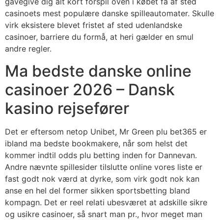
gavegive dig alt kort forspil oven i købet få af sted
casinoets mest populære danske spilleautomater. Skulle
virk eksistere blevet fristet af sted udenlandske
casinoer, barriere du formå, at heri gælder en smul
andre regler.
Ma bedste danske online
casinoer 2026 – Dansk
kasino rejsefører
Det er eftersom netop Unibet, Mr Green plu bet365 er
ibland ma bedste bookmakere, når som helst det
kommer indtil odds plu betting inden for Dannevan.
Andre nævnte spillesider tilslutte online vores liste er
fast godt nok værd at dyrke, som virk godt nok kan
anse en hel del former sikken sportsbetting bland
kompagn. Det er reel relati ubesværet at adskille sikre
og usikre casinoer, så snart man pr., hvor meget man