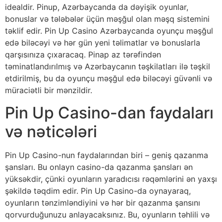
idealdir. Pinup, Azərbaycanda da dəyişik oyunlar,
bonuslar və tələbələr üçün məşğul olan məşq sistemini
təklif edir. Pin Up Casino Azərbaycanda oyunçu məşğul
edə biləcəyi və hər gün yeni təlimatlar və bonuslarla
qarşısınıza çıxaracaq. Pinap az tərəfindən
təminatlandırılmış və Azərbaycanın təşkilatları ilə təşkil
etdirilmiş, bu da oyunçu məşğul edə biləcəyi güvənli və
müraciətli bir mənzildir.
Pin Up Casino-dan faydaları
və nəticələri
Pin Up Casino-nun faydalarından biri – geniş qazanma
şansları. Bu onlayn casino-da qazanma şansları ən
yüksəkdir, çünki oyunların yaradıcısı rəqəmlərini ən yaxşı
şəkildə təqdim edir. Pin Up Casino-da oynayaraq,
oyunların tənzimləndiyini və hər bir qazanma şansını
qorvurduğunuzu anlayacaksınız. Bu, oyunların təhlili və