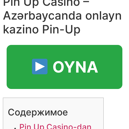
Pin Up Casino –
Azərbaycanda onlayn
kazino Pin-Up
OYNA
Содержимое
Pin Up Casino-dan