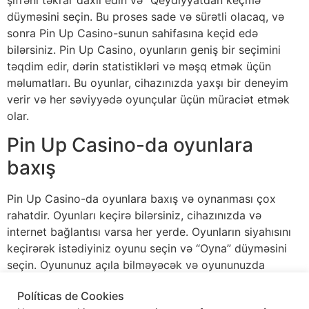
düyməsini seçin. Bu proses sade və sürətli olacaq, və
sonra Pin Up Casino-sunun sahifasına keçid edə
bilərsiniz. Pin Up Casino, oyunların geniş bir seçimini
təqdim edir, dərin statistikləri və məşq etmək üçün
məlumatları. Bu oyunlar, cihazınızda yaxşı bir deneyim
verir və her səviyyədə oyunçular üçün müraciət etmək
olar.
Pin Up Casino-da oyunlara
baxış
Pin Up Casino-da oyunlara baxış və oynanması çox
rahatdir. Oyunları keçirə bilərsiniz, cihazınızda və
internet bağlantısı varsa her yerde. Oyunların siyahısını
keçirərək istədiyiniz oyunu seçin və “Oyna” düyməsini
seçin. Oyununuz açıla bilməyəcək və oyununuzda
müraciət etmək üçün tələblər və qaydaları təqdim
Políticas de Cookies
edəcək. Pin Up Casino, oyunların müraciət etmək üçün