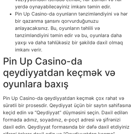
yerdə oynayabilecəyiniz imkanı təmin edir.
Pin Up Casino-da oyunların tənzimləndiyini və hər
bir qazanma şansını qorvurduğunuzu
anlayacaksınız. Bu, oyunların təhlili və
tənzimləndiyini təmin edir və bu, oyunlara daha
yaxşı və daha təhlükəsiz bir şəkildə daxil olmaq
imkanı verir.
Pin Up Casino-da
qeydiyyatdan keçmək və
oyunlara baxış
Pin Up Casino-da qeydiyyatdan keçmək çox rahat və
sürətli bir prosesdir. Qeydiyyat üçün bir saytın sahifasına
keçid edin və “Qeydiyyat” düyməsini seçin. Daxil edilən
formada adınız, soyadınız, e-poçt adresi və şifrənizi
daxil edin. Qeydiyyat formasında bir dəfə daxil etdiyiniz
şifrəni təkrar daxil edin və “Qeydiyyatdan keçmə”