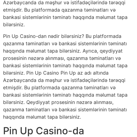
Azərbaycanda da məşhur və istifadəçilərində tərəqqi
etmişdir. Bu platformada qazanma təminatları və
bankasi sistemlərinin təminatı haqqında məlumat tapa
bilərsiniz.
Pin Up Casino-dan nədir bilərsiniz? Bu platformada
qazanma təminatları və bankasi sistemlərinin təminatı
haqqında məlumat tapa bilərsiniz. Ayrıca, qeydiyyat
prosesinin nəzərə alınması, qazanma təminatları və
bankasi sistemlərinin təminatı haqqında məlumat tapa
bilərsiniz. Pin Up Casino Pin Up az adı altında
Azərbaycanda da məşhur və istifadəçilərində tərəqqi
etmişdir. Bu platformada qazanma təminatları və
bankasi sistemlərinin təminatı haqqında məlumat tapa
bilərsiniz. Qeydiyyat prosesinin nəzərə alınması,
qazanma təminatları və bankasi sistemlərinin təminatı
haqqında məlumat tapa bilərsiniz.
Pin Up Casino-da