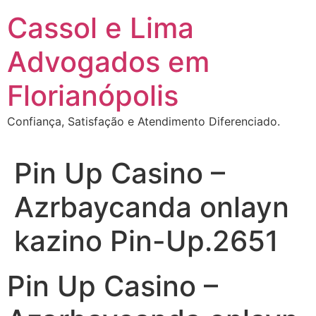
Ir
Cassol e Lima
para
o
Advogados em
conteúdo
Florianópolis
Confiança, Satisfação e Atendimento Diferenciado.
Pin Up Casino –
Azrbaycanda onlayn
kazino Pin-Up.2651
Pin Up Casino –