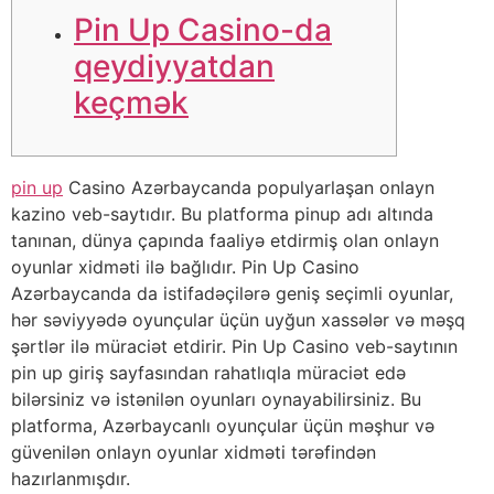
Pin Up Casino-da
qeydiyyatdan
keçmək
pin up
Casino Azərbaycanda populyarlaşan onlayn
kazino veb-saytıdır. Bu platforma pinup adı altında
tanınan, dünya çapında faaliyə etdirmiş olan onlayn
oyunlar xidməti ilə bağlıdır. Pin Up Casino
Azərbaycanda da istifadəçilərə geniş seçimli oyunlar,
hər səviyyədə oyunçular üçün uyğun xassələr və məşq
şərtlər ilə müraciət etdirir. Pin Up Casino veb-saytının
pin up giriş sayfasından rahatlıqla müraciət edə
bilərsiniz və istənilən oyunları oynayabilirsiniz. Bu
platforma, Azərbaycanlı oyunçular üçün məşhur və
güvenilən onlayn oyunlar xidməti tərəfindən
hazırlanmışdır.