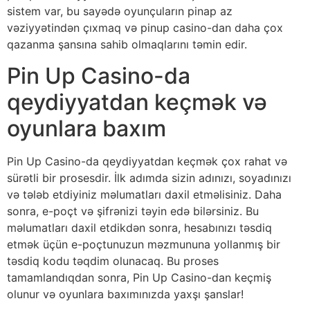
sistem var, bu sayədə oyunçuların pinap az
vəziyyətindən çıxmaq və pinup casino-dan daha çox
qazanma şansına sahib olmaqlarını təmin edir.
Pin Up Casino-da
qeydiyyatdan keçmək və
oyunlara baxım
Pin Up Casino-da qeydiyyatdan keçmək çox rahat və
sürətli bir prosesdir. İlk adımda sizin adınızı, soyadınızı
və tələb etdiyiniz məlumatları daxil etməlisiniz. Daha
sonra, e-poçt və şifrənizi təyin edə bilərsiniz. Bu
məlumatları daxil etdikdən sonra, hesabınızı təsdiq
etmək üçün e-poçtunuzun məzmununa yollanmış bir
təsdiq kodu təqdim olunacaq. Bu proses
tamamlandıqdan sonra, Pin Up Casino-dan keçmiş
olunur və oyunlara baxımınızda yaxşı şanslar!