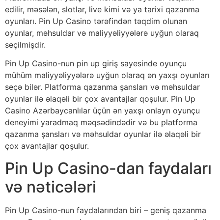
edilir, məsələn, slotlar, live kimi və ya tarixi qazanma
oyunları. Pin Up Casino tərəfindən təqdim olunan
oyunlar, məhsuldar və maliyyəliyyələrə uyğun olaraq
seçilmişdir.
Pin Up Casino-nun pin up giriş sayesinde oyunçu
mühüm maliyyəliyyələrə uyğun olaraq ən yaxşı oyunları
seçə bilər. Platforma qazanma şansları və məhsuldar
oyunlar ilə əlaqəli bir çox avantajlar qoşulur. Pin Up
Casino Azərbaycanlılar üçün ən yaxşı onlayn oyunçu
deneyimi yaradmaq məqsədindədir və bu platforma
qazanma şansları və məhsuldar oyunlar ilə əlaqəli bir
çox avantajlar qoşulur.
Pin Up Casino-dan faydaları
və nəticələri
Pin Up Casino-nun faydalarından biri – geniş qazanma