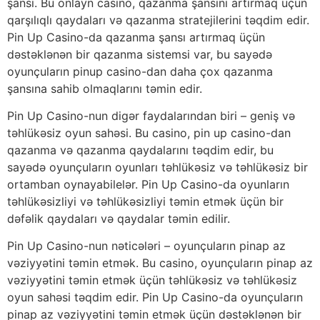
şansı. Bu onlayn casino, qazanma şansını artırmaq üçün
qarşılıqlı qaydaları və qazanma stratejilerini təqdim edir.
Pin Up Casino-da qazanma şansı artırmaq üçün
dəstəklənən bir qazanma sistemsi var, bu sayədə
oyunçuların pinup casino-dan daha çox qazanma
şansına sahib olmaqlarını təmin edir.
Pin Up Casino-nun digər faydalarından biri – geniş və
təhlükəsiz oyun sahəsi. Bu casino, pin up casino-dan
qazanma və qazanma qaydalarını təqdim edir, bu
sayədə oyunçuların oyunları təhlükəsiz və təhlükəsiz bir
ortamban oynayabilelər. Pin Up Casino-da oyunların
təhlükəsizliyi və təhlükəsizliyi təmin etmək üçün bir
dəfəlik qaydaları və qaydalar təmin edilir.
Pin Up Casino-nun nəticələri – oyunçuların pinap az
vəziyyətini təmin etmək. Bu casino, oyunçuların pinap az
vəziyyətini təmin etmək üçün təhlükəsiz və təhlükəsiz
oyun sahəsi təqdim edir. Pin Up Casino-da oyunçuların
pinap az vəziyyətini təmin etmək üçün dəstəklənən bir