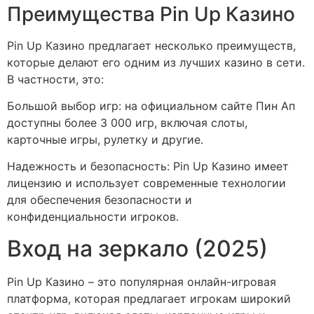
Преимущества Pin Up Казино
Pin Up Казино предлагает несколько преимуществ,
которые делают его одним из лучших казино в сети.
В частности, это:
Большой выбор игр: на официальном сайте Пин Ап
доступны более 3 000 игр, включая слоты,
карточные игры, рулетку и другие.
Надежность и безопасность: Pin Up Казино имеет
лицензию и использует современные технологии
для обеспечения безопасности и
конфиденциальности игроков.
Вход на зеркало (2025)
Pin Up Казино – это популярная онлайн-игровая
платформа, которая предлагает игрокам широкий