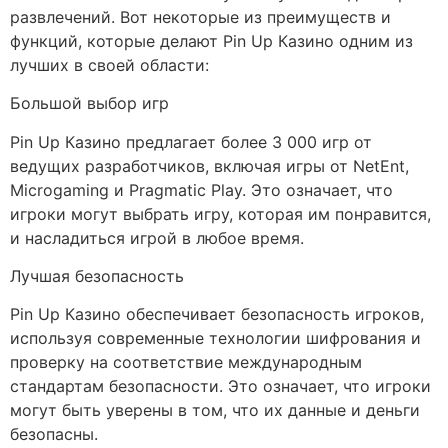
развлечений. Вот некоторые из преимуществ и
функций, которые делают Pin Up Казино одним из
лучших в своей области:
Большой выбор игр
Pin Up Казино предлагает более 3 000 игр от
ведущих разработчиков, включая игры от NetEnt,
Microgaming и Pragmatic Play. Это означает, что
игроки могут выбрать игру, которая им понравится,
и насладиться игрой в любое время.
Лучшая безопасность
Pin Up Казино обеспечивает безопасность игроков,
используя современные технологии шифрования и
проверку на соответствие международным
стандартам безопасности. Это означает, что игроки
могут быть уверены в том, что их данные и деньги
безопасны.