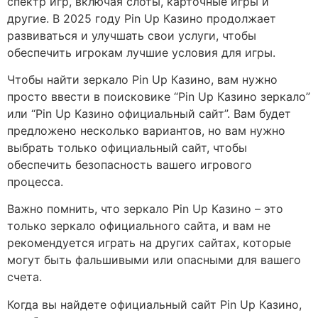
спектр игр, включая слоты, карточные игры и
другие. В 2025 году Pin Up Казино продолжает
развиваться и улучшать свои услуги, чтобы
обеспечить игрокам лучшие условия для игры.
Чтобы найти зеркало Pin Up Казино, вам нужно
просто ввести в поисковике “Pin Up Казино зеркало”
или “Pin Up Казино официальный сайт”. Вам будет
предложено несколько вариантов, но вам нужно
выбрать только официальный сайт, чтобы
обеспечить безопасность вашего игрового
процесса.
Важно помнить, что зеркало Pin Up Казино – это
только зеркало официального сайта, и вам не
рекомендуется играть на других сайтах, которые
могут быть фальшивыми или опасными для вашего
счета.
Когда вы найдете официальный сайт Pin Up Казино,