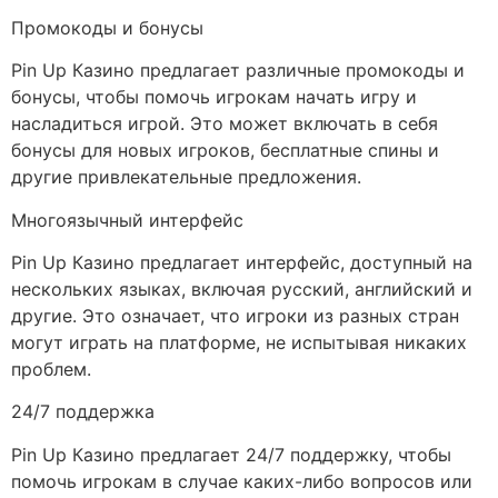
Промокоды и бонусы
Pin Up Казино предлагает различные промокоды и
бонусы, чтобы помочь игрокам начать игру и
насладиться игрой. Это может включать в себя
бонусы для новых игроков, бесплатные спины и
другие привлекательные предложения.
Многоязычный интерфейс
Pin Up Казино предлагает интерфейс, доступный на
нескольких языках, включая русский, английский и
другие. Это означает, что игроки из разных стран
могут играть на платформе, не испытывая никаких
проблем.
24/7 поддержка
Pin Up Казино предлагает 24/7 поддержку, чтобы
помочь игрокам в случае каких-либо вопросов или