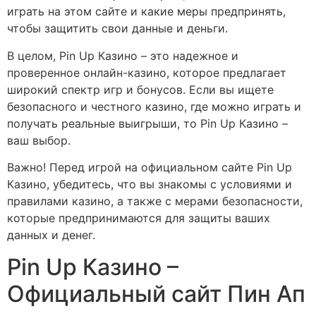
играть на этом сайте и какие меры предпринять,
чтобы защитить свои данные и деньги.
В целом, Pin Up Казино – это надежное и
проверенное онлайн-казино, которое предлагает
широкий спектр игр и бонусов. Если вы ищете
безопасного и честного казино, где можно играть и
получать реальные выигрыши, то Pin Up Казино –
ваш выбор.
Важно! Перед игрой на официальном сайте Pin Up
Казино, убедитесь, что вы знакомы с условиями и
правилами казино, а также с мерами безопасности,
которые предпринимаются для защиты ваших
данных и денег.
Pin Up Казино –
Официальный сайт Пин Ап