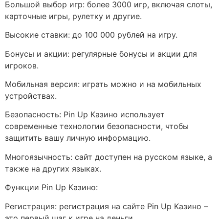
Большой выбор игр: более 3000 игр, включая слоты,
карточные игры, рулетку и другие.
Высокие ставки: до 100 000 рублей на игру.
Бонусы и акции: регулярные бонусы и акции для
игроков.
Мобильная версия: играть можно и на мобильных
устройствах.
Безопасность: Pin Up Казино использует
современные технологии безопасности, чтобы
защитить вашу личную информацию.
Многоязычность: сайт доступен на русском языке, а
также на других языках.
Функции Pin Up Казино:
Регистрация: регистрация на сайте Pin Up Казино –
это первый шаг к игре на деньги.