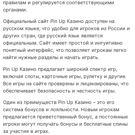
правилам и регулируется соответствующими
органами.
Официальный сайт Pin Up Казино доступен на
русском языке, что удобно для игроков из России и
других стран, где русский язык является
официальным. Сайт имеет простой и интуитивно
понятный интерфейс, что позволяет игрокам легко
найти нужные разделы и начать играть.
Pin Up Казино предлагает широкий спектр игр,
включая слоты, карточные игры, рулетку и другие.
Все игры на сайте проверены и лицензированы, что
обеспечивает безопасность и честность игры.
Один из преимуществ Pin Up Казино – это его
система бонусов и лояльности. Новым игрокам
предлагается приветственный бонус, а постоянные
игроки могут получать бонусы и бесплатные спины
за участие в играх.