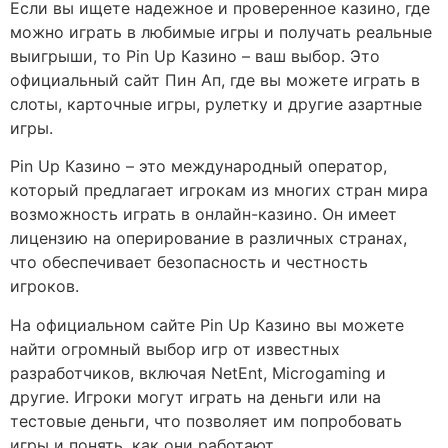
Если вы ищете надежное и проверенное казино, где
можно играть в любимые игры и получать реальные
выигрыши, то Pin Up Казино – ваш выбор. Это
официальный сайт Пин Ап, где вы можете играть в
слоты, карточные игры, рулетку и другие азартные
игры.
Pin Up Казино – это международный оператор,
который предлагает игрокам из многих стран мира
возможность играть в онлайн-казино. Он имеет
лицензию на оперирование в различных странах,
что обеспечивает безопасность и честность
игроков.
На официальном сайте Pin Up Казино вы можете
найти огромный выбор игр от известных
разработчиков, включая NetEnt, Microgaming и
другие. Игроки могут играть на деньги или на
тестовые деньги, что позволяет им попробовать
игры и понять, как они работают.