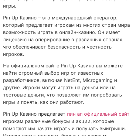
игры.
Pin Up Казино – это международный оператор,
который предлагает игрокам из многих стран мира
возможность играть в онлайн-казино. Он имеет
лицензию на оперирование в различных странах,
что обеспечивает безопасность и честность
игроков.
На официальном сайте Pin Up Казино вы можете
найти огромный выбор игр от известных
разработчиков, включая NetEnt, Microgaming и
другие. Игроки могут играть на деньги или на
тестовые деньги, что позволяет им попробовать
игры и понять, как они работают.
Pin Up Казино предлагает
пин ап официальный сайт
игрокам различные бонусы и акции, которые
помогают им начать играть и получать выигрыши.
Игроки могут получать бонусы на депозит,