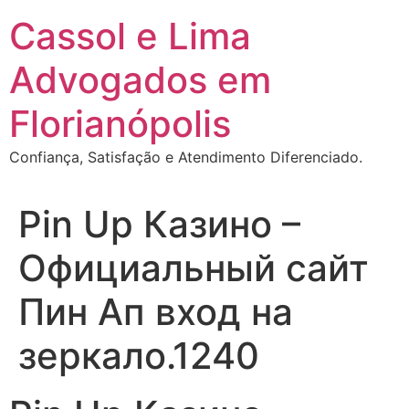
Ir
Cassol e Lima
para
o
Advogados em
conteúdo
Florianópolis
Confiança, Satisfação e Atendimento Diferenciado.
Pin Up Казино –
Официальный сайт
Пин Ап вход на
зеркало.1240