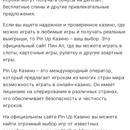
бесплатные спины и другие привлекательные
предложения.
Если вы ищете надежное и проверенное казино, где
можно играть в любимые игры и получать реальные
выигрыши, то Pin Up Казино – ваш выбор. Это
официальный сайт Пин Ап, где вы можете играть в
слоты, карточные игры, рулетку и другие азартные
игры.
Pin Up Казино – это международный оператор,
который предлагает игрокам из многих стран мира
возможность играть в онлайн-казино. Он имеет
лицензию на оперирование в различных странах,
что обеспечивает безопасность и честность
игроков.
На официальном сайте Pin Up Казино вы можете
найти огромный выбор игр от известных