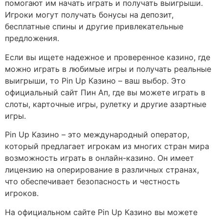
помогают им начать играть и получать выигрыши.
Игроки могут получать бонусы на депозит,
бесплатные спины и другие привлекательные
предложения.
Если вы ищете надежное и проверенное казино, где
можно играть в любимые игры и получать реальные
выигрыши, то Pin Up Казино – ваш выбор. Это
официальный сайт Пин Ап, где вы можете играть в
слоты, карточные игры, рулетку и другие азартные
игры.
Pin Up Казино – это международный оператор,
который предлагает игрокам из многих стран мира
возможность играть в онлайн-казино. Он имеет
лицензию на оперирование в различных странах,
что обеспечивает безопасность и честность
игроков.
На официальном сайте Pin Up Казино вы можете