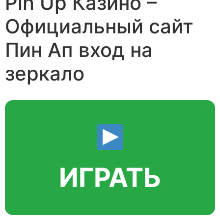
Pin Up Казино –
Официальный сайт
Пин Ап вход на
зеркало
ИГРАТЬ