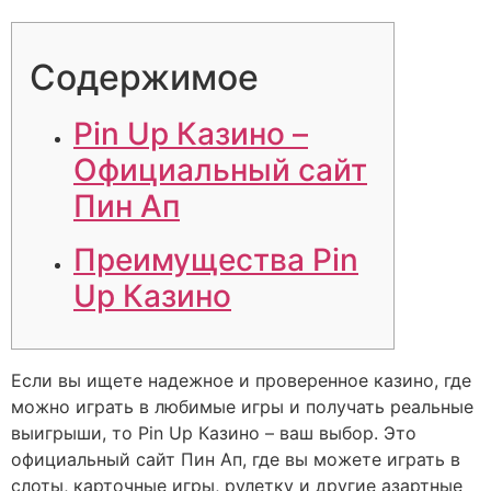
Содержимое
Pin Up Казино –
Официальный сайт
Пин Ап
Преимущества Pin
Up Казино
Если вы ищете надежное и проверенное казино, где
можно играть в любимые игры и получать реальные
выигрыши, то Pin Up Казино – ваш выбор. Это
официальный сайт Пин Ап, где вы можете играть в
слоты, карточные игры, рулетку и другие азартные