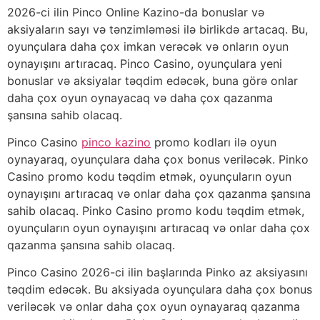
2026-ci ilin Pinco Online Kazino-da bonuslar və
aksiyaların sayı və tənzimləməsi ilə birlikdə artacaq. Bu,
oyunçulara daha çox imkan verəcək və onların oyun
oynayışını artıracaq. Pinco Casino, oyunçulara yeni
bonuslar və aksiyalar təqdim edəcək, buna görə onlar
daha çox oyun oynayacaq və daha çox qazanma
şansına sahib olacaq.
Pinco Casino
pinco kazino
promo kodları ilə oyun
oynayaraq, oyunçulara daha çox bonus veriləcək. Pinko
Casino promo kodu təqdim etmək, oyunçuların oyun
oynayışını artıracaq və onlar daha çox qazanma şansına
sahib olacaq. Pinko Casino promo kodu təqdim etmək,
oyunçuların oyun oynayışını artıracaq və onlar daha çox
qazanma şansına sahib olacaq.
Pinco Casino 2026-ci ilin başlarında Pinko az aksiyasını
təqdim edəcək. Bu aksiyada oyunçulara daha çox bonus
veriləcək və onlar daha çox oyun oynayaraq qazanma