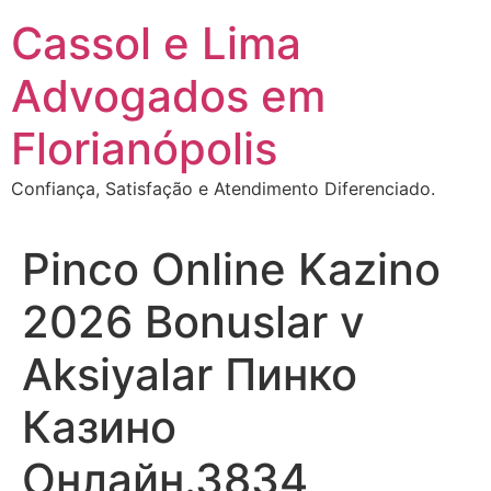
Ir
Cassol e Lima
para
o
Advogados em
conteúdo
Florianópolis
Confiança, Satisfação e Atendimento Diferenciado.
Pinco Online Kazino
2026 Bonuslar v
Aksiyalar Пинко
Казино
Онлайн.3834