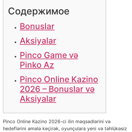
Содержимое
Bonuslar
Aksiyalar
Pinco Game və
Pinko Az
Pinco Online Kazino
2026 – Bonuslar və
Aksiyalar
Pinco Online Kazino 2026-ci ilin məqsədlərini və
hedeflərini əmələ keçirək, oyunçulara yeni və təhlükəsiz