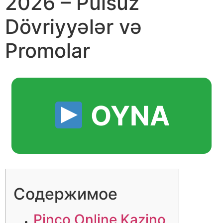
2026 – Pulsuz
Dövriyyələr və
Promolar
OYNA
Содержимое
Pinco Online Kazino