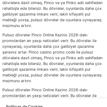
dövrələrə daxil olmaq, Pinco və ya Pinko adlı səhifədən
rahatlıqla edə bilərsiz. Bu dövrələr, oyunlarda daha çox
galibiyət qazanma imkanı verir, lakin kifayətli pul
məbləği yoxsa, pulsuz dövrələr də oyunlara oynayaraq
məzmunu artırır.
Pulsuz dövrələr Pinco Online Kazino 2026-dakı
promolardan ən yaxşı nəticələri verir. Bu dövrələr ilə
oynayaraq, oyunlarda daha çox galibiyət qazanma
şansınız artar. Pinco casino promo code ilə pulsuz
dövrələrə daxil olmaq, Pinco və ya Pinko adlı səhifədən
rahatlıqla edə bilərsiz. Bu dövrələr, oyunlarda daha çox
galibiyət qazanma imkanı verir, lakin kifayətli pul
məbləği yoxsa, pulsuz dövrələr də oyunlara oynayaraq
məzmunu artırır.
Pulsuz dövrələr Pinco Online Kazino 2026-dakı
promolardan ən yaxşı nəticələri verir. Bu dövrələr ilə
oynayaraq, oyunlarda daha çox galibiyət qazanma
Políticas de Cookies