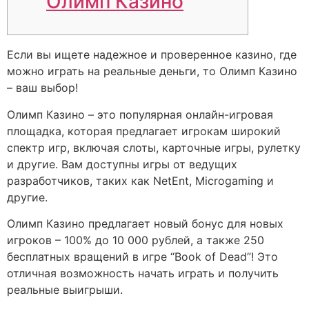
Олимп Казино
Если вы ищете надежное и проверенное казино, где
можно играть на реальные деньги, то Олимп Казино
– ваш выбор!
Олимп Казино – это популярная онлайн-игровая
площадка, которая предлагает игрокам широкий
спектр игр, включая слоты, карточные игры, рулетку
и другие. Вам доступны игры от ведущих
разработчиков, таких как NetEnt, Microgaming и
другие.
Олимп Казино предлагает новый бонус для новых
игроков – 100% до 10 000 рублей, а также 250
бесплатных вращений в игре “Book of Dead”! Это
отличная возможность начать играть и получить
реальные выигрыши.