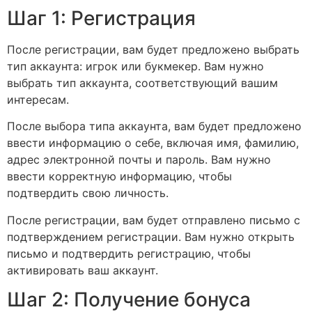
Шаг 1: Регистрация
После регистрации, вам будет предложено выбрать
тип аккаунта: игрок или букмекер. Вам нужно
выбрать тип аккаунта, соответствующий вашим
интересам.
После выбора типа аккаунта, вам будет предложено
ввести информацию о себе, включая имя, фамилию,
адрес электронной почты и пароль. Вам нужно
ввести корректную информацию, чтобы
подтвердить свою личность.
После регистрации, вам будет отправлено письмо с
подтверждением регистрации. Вам нужно открыть
письмо и подтвердить регистрацию, чтобы
активировать ваш аккаунт.
Шаг 2: Получение бонуса