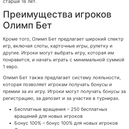
старше 18 лет.
Преимущества игроков
Олимп Бет
Кроме того, Олимп Бет предлагает широкий спектр
игр, включая слоты, карточные игры, рулетку и
другие. Игроки могут выбрать игру, которая им
понравится, и начать играть с минимальной суммой
1 евро.
Олимп Бет также предлагает систему лояльности,
которая позволяет игрокам получать бонусы и
премии за их игру. Игроки могут получать бонусы за
регистрацию, за депозит и за участие в турнирах.
Бесплатные вращения – 250 бесплатных
вращений для новых игроков
Бонус 100% – бонус 100% для новых игроков