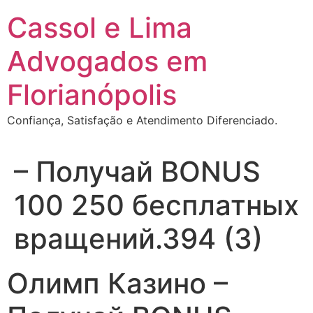
Ir
Cassol e Lima
para
o
Advogados em
conteúdo
Florianópolis
Confiança, Satisfação e Atendimento Diferenciado.
– Получай BONUS
100 250 бесплатных
вращений.394 (3)
Олимп Казино –