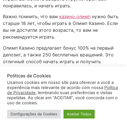
понравилась, и начать играть.
Важно помнить, что вам
казино олимп
нужно быть
старше 18 лет, чтобы играть в Олимп Казино. Если
вы не достигли этого возраста, то вам не
рекомендуется играть.
Олимп Казино предлагает бонус 100% на первый
депозит, а также 250 бесплатных вращений. Это
отличный способ начать играть и получить
наслаждение от игры.
Políticas de Cookies
Начните играть сегодня и получите наслаждение от
Usamos cookies em nosso site para oferecer a você a
игры!
experiência mais relevante de acordo com nossa
Política
de Privacidade
, lembrando suas preferências e visitas
Если у вас возникнут вопросы или проблемы, то вам
repetidas. Ao clicar em “ACEITAR”, você concorda com o
uso de cookies.
можно обратиться к поддержке Олимп Казино. Они
готовы помочь вам в любое время.
Configurações de Cookies
Aceitar Todos