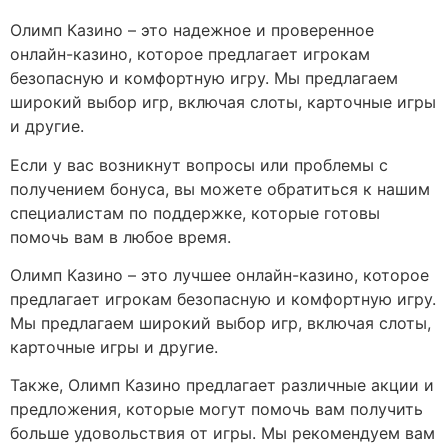
Олимп Казино – это надежное и проверенное
онлайн-казино, которое предлагает игрокам
безопасную и комфортную игру. Мы предлагаем
широкий выбор игр, включая слоты, карточные игры
и другие.
Если у вас возникнут вопросы или проблемы с
получением бонуса, вы можете обратиться к нашим
специалистам по поддержке, которые готовы
помочь вам в любое время.
Олимп Казино – это лучшее онлайн-казино, которое
предлагает игрокам безопасную и комфортную игру.
Мы предлагаем широкий выбор игр, включая слоты,
карточные игры и другие.
Также, Олимп Казино предлагает различные акции и
предложения, которые могут помочь вам получить
больше удовольствия от игры. Мы рекомендуем вам