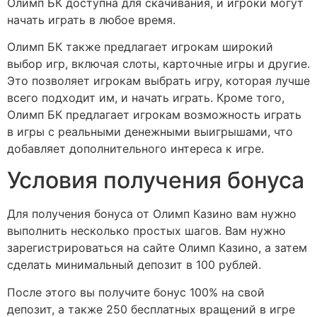
Олимп БК доступна для скачивания, и игроки могут
начать играть в любое время.
Олимп БК также предлагает игрокам широкий
выбор игр, включая слоты, карточные игры и другие.
Это позволяет игрокам выбрать игру, которая лучше
всего подходит им, и начать играть. Кроме того,
Олимп БК предлагает игрокам возможность играть
в игры с реальными денежными выигрышами, что
добавляет дополнительного интереса к игре.
Условия получения бонуса
Для получения бонуса от Олимп Казино вам нужно
выполнить несколько простых шагов. Вам нужно
зарегистрироваться на сайте Олимп Казино, а затем
сделать минимальный депозит в 100 рублей.
После этого вы получите бонус 100% на свой
депозит, а также 250 бесплатных вращений в игре