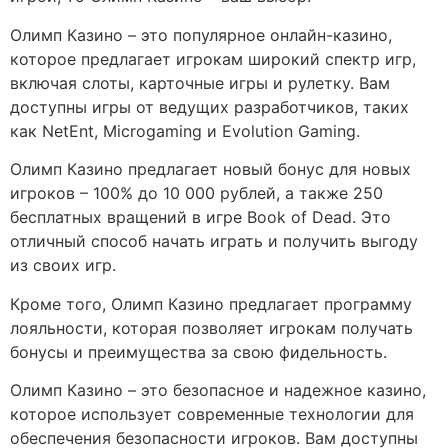
Олимп Казино – это популярное онлайн-казино,
которое предлагает игрокам широкий спектр игр,
включая слоты, карточные игры и рулетку. Вам
доступны игры от ведущих разработчиков, таких
как NetEnt, Microgaming и Evolution Gaming.
Олимп Казино предлагает новый бонус для новых
игроков – 100% до 10 000 рублей, а также 250
бесплатных вращений в игре Book of Dead. Это
отличный способ начать играть и получить выгоду
из своих игр.
Кроме того, Олимп Казино предлагает программу
лояльности, которая позволяет игрокам получать
бонусы и преимущества за свою фидельность.
Олимп Казино – это безопасное и надежное казино,
которое использует современные технологии для
обеспечения безопасности игроков. Вам доступны