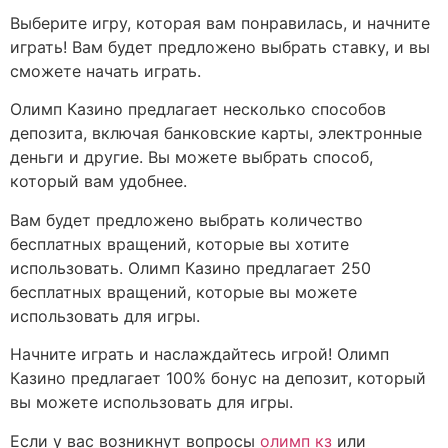
Выберите игру, которая вам понравилась, и начните
играть! Вам будет предложено выбрать ставку, и вы
сможете начать играть.
Олимп Казино предлагает несколько способов
депозита, включая банковские карты, электронные
деньги и другие. Вы можете выбрать способ,
который вам удобнее.
Вам будет предложено выбрать количество
бесплатных вращений, которые вы хотите
использовать. Олимп Казино предлагает 250
бесплатных вращений, которые вы можете
использовать для игры.
Начните играть и наслаждайтесь игрой! Олимп
Казино предлагает 100% бонус на депозит, который
вы можете использовать для игры.
Если у вас возникнут вопросы
олимп кз
или