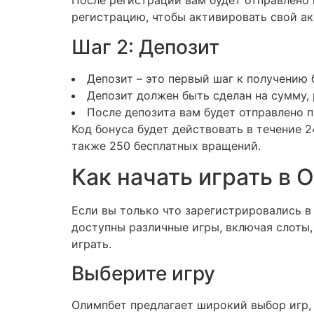
После регистрации вам будет отправлено
регистрацию, чтобы активировать свой ак
Шаг 2: Депозит
Депозит – это первый шаг к получению 
Депозит должен быть сделан на сумму,
После депозита вам будет отправлено п
Код бонуса будет действовать в течение 
также 250 бесплатных вращений.
Как начать играть в 
Если вы только что зарегистрировались в 
доступны различные игры, включая слоты, 
играть.
Выберите игру
Олимпбет предлагает широкий выбор игр, 