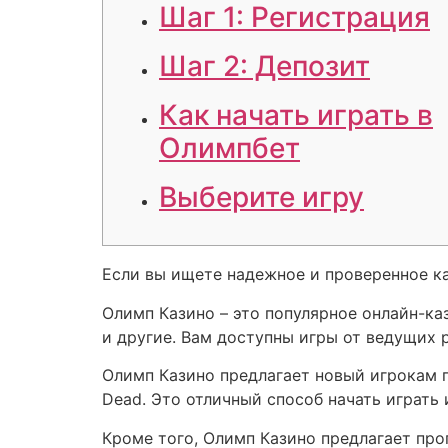
Шаг 1: Регистрация
Шаг 2: Депозит
Как начать играть в
Олимпбет
Выберите игру
Если вы ищете надежное и проверенное ка
Олимп Казино – это популярное онлайн-ка
и другие. Вам доступны игры от ведущих ра
Олимп Казино предлагает новый игрокам п
Dead. Это отличный способ начать играть 
Кроме того, Олимп Казино предлагает пр