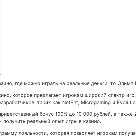
зино, где можно играть на реальные деньги, то Олимп 
зино, которое предлагает игрокам широкий спектр игр,
зработчиков, таких как NetEnt, Microgaming и Evolutio
риветственный бонус 100% до 10 000 рублей, а также 
и получить реальный опыт игры в казино.
ограмму лояльности, которая позволяет игрокам получ