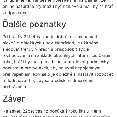
online hazardné hry môžu byť rizikové a mali by sa hrať
zodpovedne.
Ďalšie poznatky
Pri hraní v 22bet casino je dobré mať na pamäti
niekoľko dôležitých tipov. Napríklad, je užitočné
sledovať trendy v hrách a prispôsobiť svoje
rozhodovanie na základe aktuálnych informácií. Okrem
toho, hráči by mali pravidelne kontrolovať podmienky
bonusov a promo akcií, aby sa vyhli nepríjemným
prekvapeniam. Rovnako je dôležité si nastaviť rozpočet
a dodržiavať ho, aby sa predišlo nadmernému
prehrávaniu.
Záver
Na záver, 22bet casino ponúka širokú škálu hier a