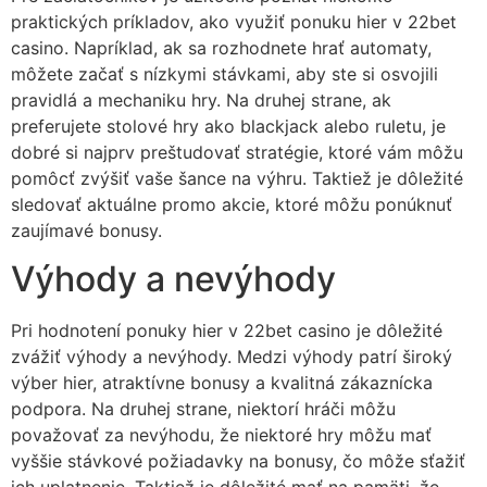
praktických príkladov, ako využiť ponuku hier v 22bet
casino. Napríklad, ak sa rozhodnete hrať automaty,
môžete začať s nízkymi stávkami, aby ste si osvojili
pravidlá a mechaniku hry. Na druhej strane, ak
preferujete stolové hry ako blackjack alebo ruletu, je
dobré si najprv preštudovať stratégie, ktoré vám môžu
pomôcť zvýšiť vaše šance na výhru. Taktiež je dôležité
sledovať aktuálne promo akcie, ktoré môžu ponúknuť
zaujímavé bonusy.
Výhody a nevýhody
Pri hodnotení ponuky hier v 22bet casino je dôležité
zvážiť výhody a nevýhody. Medzi výhody patrí široký
výber hier, atraktívne bonusy a kvalitná zákaznícka
podpora. Na druhej strane, niektorí hráči môžu
považovať za nevýhodu, že niektoré hry môžu mať
vyššie stávkové požiadavky na bonusy, čo môže sťažiť
ich uplatnenie. Taktiež je dôležité mať na pamäti, že