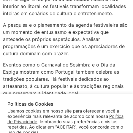
interior ao litoral, os festivais transformam localidades
inteiras em cenários de cultura e entretenimento.
A pesquisa e o planeamento da agenda festivaleira são
um momento de entusiasmo e expectativa que
antecede os próprios espetáculos. Analisar
programações é um exercício que os apreciadores de
cultura dominam com prazer.
Eventos como o Carnaval de Sesimbra e o Dia da
Espiga mostram como Portugal também celebra as
tradições populares. Há festivais dedicados ao
artesanato, à cultura popular e às tradições regionais
que preservam a identidade local.
Políticas de Cookies
Muitos dos principais festivais portugueses têm
Usamos cookies em nosso site para oferecer a você a
adotado medidas concretas de redução do impacto
experiência mais relevante de acordo com nossa
Política
ambiental. Resumindo, a oferta de eventos em Portugal
de Privacidade
, lembrando suas preferências e visitas
satisfaz todos os gostos, todas as idades e todos os
repetidas. Ao clicar em “ACEITAR”, você concorda com o
uso de cookies.