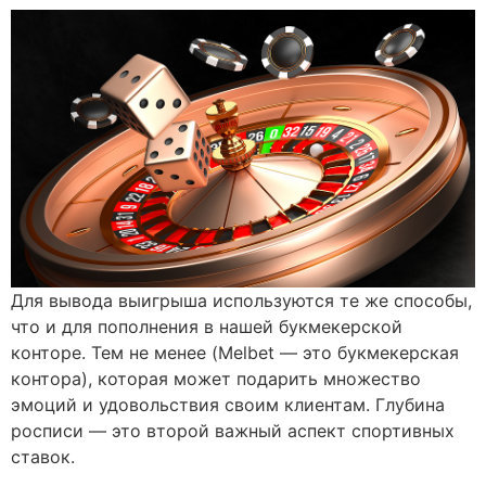
Для вывода выигрыша используются те же способы,
что и для пополнения в нашей букмекерской
конторе. Тем не менее (Melbet — это букмекерская
контора), которая может подарить множество
эмоций и удовольствия своим клиентам. Глубина
росписи — это второй важный аспект спортивных
ставок.