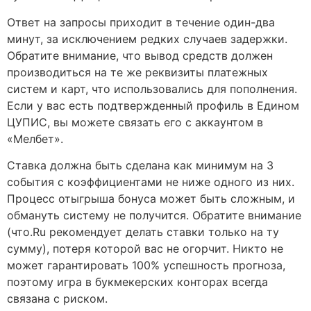
Ответ на запросы приходит в течение один-два
минут, за исключением редких случаев задержки.
Обратите внимание, что вывод средств должен
производиться на те же реквизиты платежных
систем и карт, что использовались для пополнения.
Если у вас есть подтвержденный профиль в Едином
ЦУПИС, вы можете связать его с аккаунтом в
«Мелбет».
Ставка должна быть сделана как минимум на 3
события с коэффициентами не ниже одного из них.
Процесс отыгрыша бонуса может быть сложным, и
обмануть систему не получится. Обратите внимание
(что.Ru рекомендует делать ставки только на ту
сумму), потеря которой вас не огорчит. Никто не
может гарантировать 100% успешность прогноза,
поэтому игра в букмекерских конторах всегда
связана с риском.