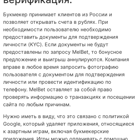
Букмекер принимает клиентов из России и
позволяет открывать счета в рублях. При
необходимости пользователю необходимо
предоставить документы для подтверждения
личности (KYC). Если документы не будут
предоставлены по запросу MelBet, то бонусное
предложение и выигрыш аннулируются. Компания
вправе в любое время запросить фотографию
пользователя с документом для подтверждения
личности или провести идентификацию по
телефону. MelBet оставляет за собой право
проверять информацию о транзакциях и посещении
сайта по любым причинам.
Нужно иметь в виду, что это связано с политикой
Google, который удаляет приложения, относящиеся
к азартным играм, включая букмекерские
приложения. Игры можно оплачивать с помощью