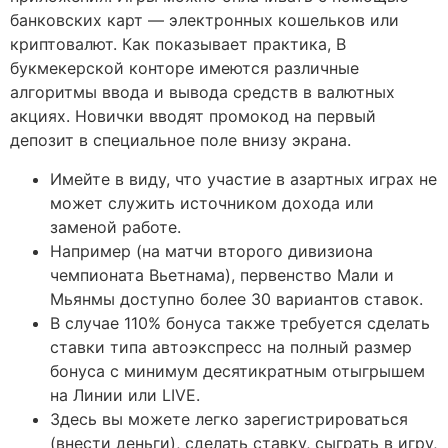
банковских карт — электронных кошельков или
криптовалют. Как показывает практика, В
букмекерской конторе имеются различные
алгоритмы ввода и вывода средств в валютных
акциях. Новички вводят промокод на первый
депозит в специальное поле внизу экрана.
Имейте в виду, что участие в азартных играх не
может служить источником дохода или
заменой работе.
Например (на матчи второго дивизиона
чемпионата Вьетнама), первенство Мали и
Мьянмы доступно более 30 вариантов ставок.
В случае 110% бонуса также требуется сделать
ставки типа автоэкспресс на полный размер
бонуса с минимум десятикратным отыгрышем
на Линии или LIVE.
Здесь вы можете легко зарегистрироваться
(внести деньги), сделать ставку, сыграть в игру,