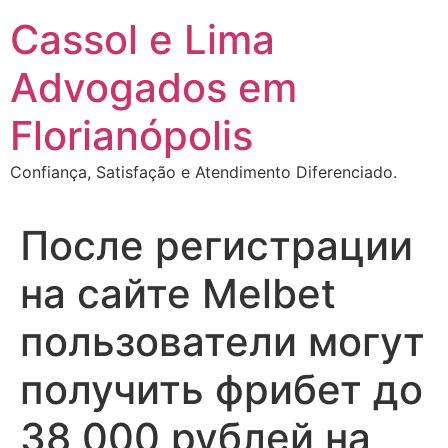
Ir
Cassol e Lima
para
o
Advogados em
conteúdo
Florianópolis
Confiança, Satisfação e Atendimento Diferenciado.
После регистрации
на сайте Melbet
пользователи могут
получить фрибет до
38 000 рублей на