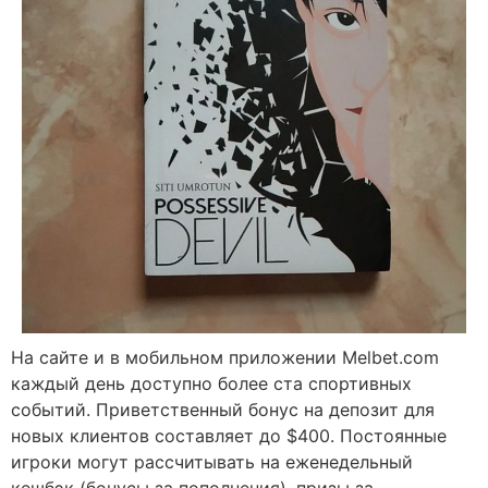
На сайте и в мобильном приложении Melbet.com
каждый день доступно более ста спортивных
событий. Приветственный бонус на депозит для
новых клиентов составляет до $400. Постоянные
игроки могут рассчитывать на еженедельный
кешбэк (бонусы за пополнения), призы за