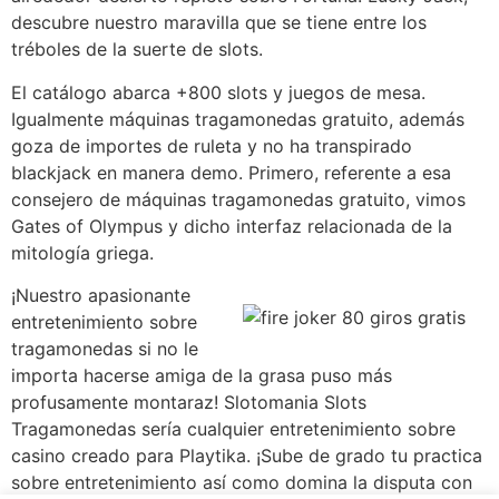
descubre nuestro maravilla que se tiene entre los
tréboles de la suerte de slots.
El catálogo abarca +800 slots y juegos de mesa.
Igualmente máquinas tragamonedas gratuito, además
goza de importes de ruleta y no ha transpirado
blackjack en manera demo. Primero, referente a esa
consejero de máquinas tragamonedas gratuito, vimos
Gates of Olympus y dicho interfaz relacionada de la
mitología griega.
¡Nuestro apasionante
entretenimiento sobre
tragamonedas si no le
importa hacerse amiga de la grasa puso más
profusamente montaraz! Slotomania Slots
Tragamonedas serí­a cualquier entretenimiento sobre
casino creado para Playtika. ¡Sube de grado tu practica
sobre entretenimiento así­ como domina la disputa con