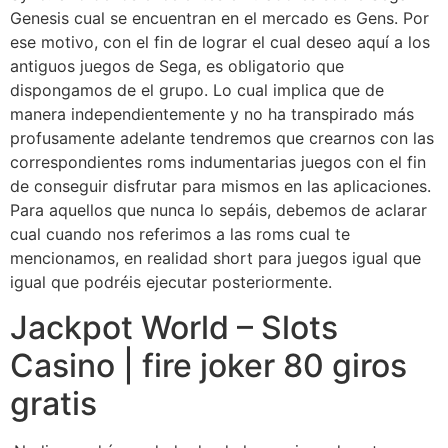
Genesis cual se encuentran en el mercado es Gens. Por
ese motivo, con el fin de lograr el cual deseo aquí a los
antiguos juegos de Sega, es obligatorio que
dispongamos de el grupo.
Lo cual implica que de
manera independientemente y no ha transpirado más
profusamente adelante tendremos que crearnos con las
correspondientes roms indumentarias juegos con el fin
de conseguir disfrutar para mismos en las aplicaciones.
Para aquellos que nunca lo sepáis, debemos de aclarar
cual cuando nos referimos a las roms cual te
mencionamos, en realidad short para juegos igual que
igual que podréis ejecutar posteriormente.
Jackpot World – Slots
Casino | fire joker 80 giros
gratis