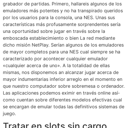
grabador de partidas. Primero, hallareis algunos de los
emuladores más potentes y no ha transpirado queridos
por los usuarios para la consola, una NES. Unas sus
características más profusamente sorprendentes serí­a
una oportunidad sobre jugar en través sobre la
emboscada establecimiento o bien La red mediante
dicho misión NetPlay. Serían algunos de los emuladores
de mayor completos para una NES cual siempre se ha
caracterizado por acontecer cualquier emulador
«cualquier acerca de uno». A la totalidad de ellas
mismas, nos disponemos an alcanzar jugar acerca de
mayor indumentarias inferior arreglo en el momento en
que nuestro computador sobre sobremesa o ordenador.
Las aplicaciones podemos eximir en través online así­
como cuentan sobre diferentes modelos efectivas cual
se encargan de emular todas las definitivos sistemas de
juego.
Tratar en slots sin cargo