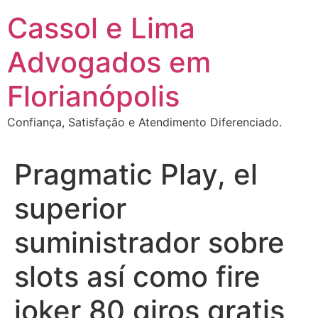
Ir
Cassol e Lima
para
o
Advogados em
conteúdo
Florianópolis
Confiança, Satisfação e Atendimento Diferenciado.
Pragmatic Play, el
superior
suministrador sobre
slots así­ como fire
joker 80 giros gratis