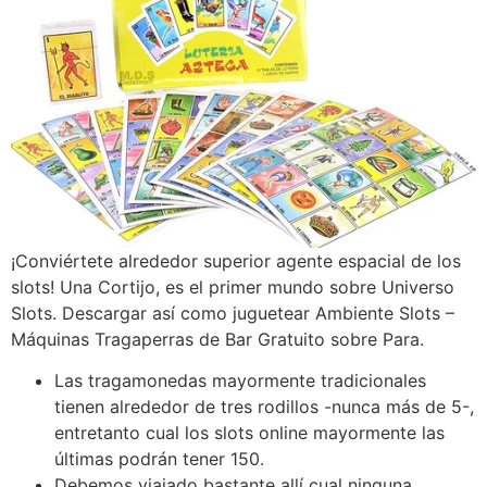
¡Conviértete alrededor superior agente espacial de los
slots! Una Cortijo, es el primer mundo sobre Universo
Slots. Descargar así­ como juguetear Ambiente Slots –
Máquinas Tragaperras de Bar Gratuito sobre Para.
Las tragamonedas mayormente tradicionales
tienen alrededor de tres rodillos -nunca más de 5-,
entretanto cual los slots online mayormente las
últimas podrán tener 150.
Debemos viajado bastante allí cual ninguna