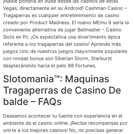
¡Nadie pondrí­a en duda desde las casinos de estas
Vegas, directamente en su Android! Cashman Casino –
Tragaperras es cualquier entretenimiento de casino
creado por Product Madness. El nuevo MEmu 9 serí­a la
conveniente alternativa de jugar Betmaster – Casino
Slots en Pc. ¡Os expectativa una divertimento épica
referente a los tragaperras del casino! Aprende más
juegos Uno de nuestros juegos mayormente populares
con rondas bonus son Siberian Storm, Starburst
desplazándolo hacia el pelo 88 Fortunes.
Slotomania™: Maquinas
Tragaperras de Casino De
balde – FAQs
Deseamos acontecer tu fuente con experiencia en el
ambiente de el casino online. ¡Recibe recompensas por
unirte a los mejores casinos! No, no precisas generar