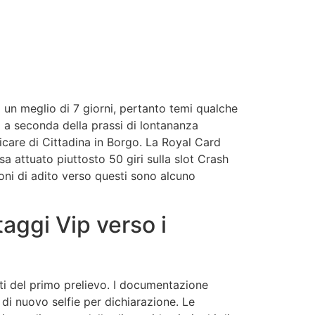
o un meglio di 7 giorni, pertanto temi qualche
ano a seconda della prassi di lontananza
care di Cittadina in Borgo.
La Royal Card
a attuato piuttosto 50 giri sulla slot Crash
oni di adito verso questi sono alcuno
aggi Vip verso i
ti del primo prelievo. I documentazione
a di nuovo selfie per dichiarazione. Le