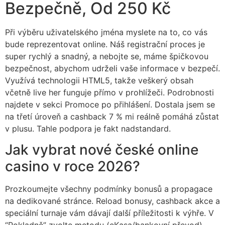
Bezpečně, Od 250 Kč
Při výběru uživatelského jména myslete na to, co vás
bude reprezentovat online. Náš registrační proces je
super rychlý a snadný, a nebojte se, máme špičkovou
bezpečnost, abychom udrželi vaše informace v bezpečí.
Využívá technologii HTML5, takže veškerý obsah
včetně live her funguje přímo v prohlížeči. Podrobnosti
najdete v sekci Promoce po přihlášení. Dostala jsem se
na třetí úroveň a cashback 7 % mi reálně pomáhá zůstat
v plusu. Tahle podpora je fakt nadstandard.
Jak vybrat nové české online
casino v roce 2026?
Prozkoumejte všechny podmínky bonusů a propagace
na dedikované stránce. Reload bonusy, cashback akce a
speciální turnaje vám dávají další příležitosti k výhře. V