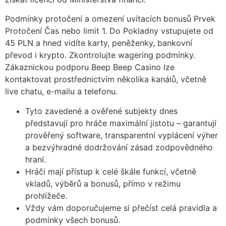
Podmínky protočení a omezení uvítacích bonusů Prvek
Protočení Čas nebo limit 1. Do Pokladny vstupujete od
45 PLN a hned vidíte karty, peněženky, bankovní
převod i krypto. Zkontrolujte wagering podmínky.
Zákaznickou podporu Beep Beep Casino lze
kontaktovat prostřednictvím několika kanálů, včetně
live chatu, e-mailu a telefonu.
Tyto zavedené a ověřené subjekty dnes
představují pro hráče maximální jistotu – garantují
prověřený software, transparentní vyplácení výher
a bezvýhradné dodržování zásad zodpovědného
hraní.
Hráči mají přístup k celé škále funkcí, včetně
vkladů, výběrů a bonusů, přímo v režimu
prohlížeče.
Vždy vám doporučujeme si přečíst celá pravidla a
podmínky všech bonusů.