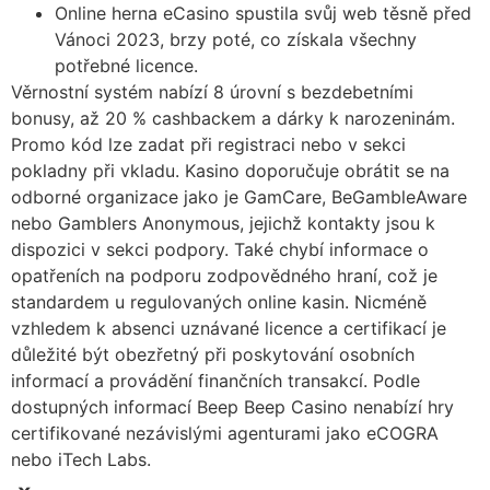
Online herna eCasino spustila svůj web těsně před
Vánoci 2023, brzy poté, co získala všechny
potřebné licence.
Věrnostní systém nabízí 8 úrovní s bezdebetními
bonusy, až 20 % cashbackem a dárky k narozeninám.
Promo kód lze zadat při registraci nebo v sekci
pokladny při vkladu. Kasino doporučuje obrátit se na
odborné organizace jako je GamCare, BeGambleAware
nebo Gamblers Anonymous, jejichž kontakty jsou k
dispozici v sekci podpory. Také chybí informace o
opatřeních na podporu zodpovědného hraní, což je
standardem u regulovaných online kasin. Nicméně
vzhledem k absenci uznávané licence a certifikací je
důležité být obezřetný při poskytování osobních
informací a provádění finančních transakcí. Podle
dostupných informací Beep Beep Casino nenabízí hry
certifikované nezávislými agenturami jako eCOGRA
nebo iTech Labs.